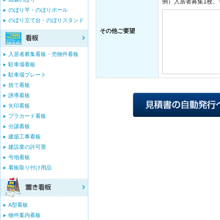
例）入居者募集1枚、
のぼり竿・のぼりポール
のぼり立て台・のぼりスタンド
その他ご要望
入居者募集看板・売物件看板
駐車場看板
駐車場プレート
捨て看板
誘導看板
矢印看板
プラカード看板
分譲看板
建築工事看板
建設業の許可票
号地看板
看板取り付け用品
A型看板
物件案内看板