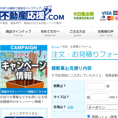
不動産・建築専門 看板&のぼり&現場シートの製作
ホーム
>
注文・お見積りフォーム
横断幕お見積り内容
※下記項目にご入力していただくと、見積金額
枚数は？
枚
のぼりや看板などがお得になる現
サイズは？
縦
mm 
在開催中のキャンペーン情報！
生地は？
詳細
ようこそゲストさん
周囲ハトメ（標準