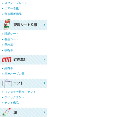
スタンドプレート
エアー看板
置き看板備品
現場シート
養生シート
垂れ幕
横断幕
紅白幕
三連オープン幕
ワンタッチ組立てテント
クイックテント
テント備品