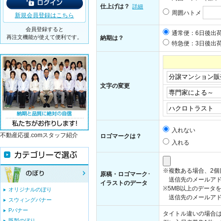
仕上げは？
詳細
周囲ハトメ
新規会員登録はこちら
会員登録すると
通常便：6日後出
再注文機能が使えて便利です。
納期は？
特急便：3日後出荷
文字の変更
入れない
不動産応援.comスタッフ紹介
ロゴマークは？
入れる
※複数ある場合、2
原稿・ロゴマーク･
送信先のメールアド
イラストのデータ
※5MB以上のデータ
オリジナルのぼり
送信先のメールアドレス：i
スウィングバナー
Pバナー
タイトル違いの場合
既製のぼり