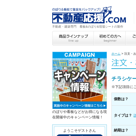
不動産・建築専門 看板&のぼり&現場シートの製作
ホーム
>
注文・
チラシケ
※下記項目に
個数は？
のぼりや看板などがお得になる現
タイプは？
在開催中のキャンペーン情報！
納期は？
ようこそゲストさん