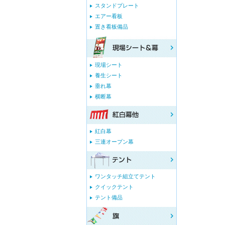
スタンドプレート
エアー看板
置き看板備品
現場シート
養生シート
垂れ幕
横断幕
紅白幕
三連オープン幕
ワンタッチ組立てテント
クイックテント
テント備品