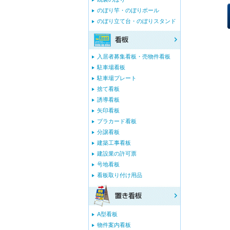
のぼり竿・のぼりポール
のぼり立て台・のぼりスタンド
入居者募集看板・売物件看板
駐車場看板
駐車場プレート
捨て看板
誘導看板
矢印看板
プラカード看板
分譲看板
建築工事看板
建設業の許可票
号地看板
看板取り付け用品
A型看板
物件案内看板