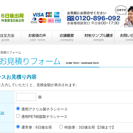
お見積りフォーム
ースお見積り内容
ご入力していただくと、見積金額が表示されます。
個
透明アクリル製チラシケース
詳細
透明PET樹脂製チラシケース
通常便：6日後出荷
特急便：3日後出荷
【2個まで】