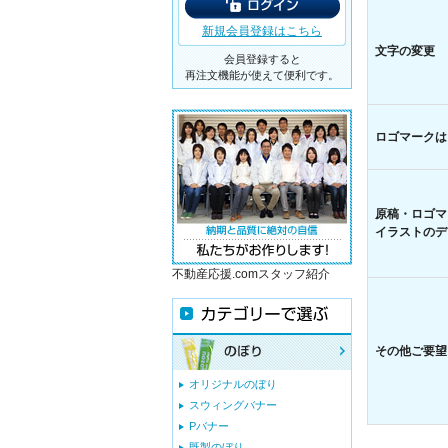
新規会員登録はこちら
文字の変更
会員登録すると
再注文機能が使えて便利です。
ロゴマークは
原稿・ロゴマ
イラストのデ
不動産応援.comスタッフ紹介
その他ご要望
オリジナルのぼり
スウィングバナー
Pバナー
既製のぼり