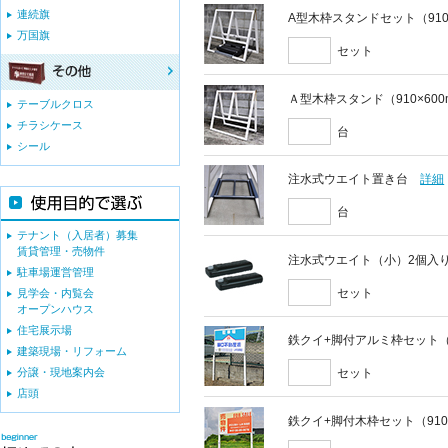
連続旗
A型木枠スタンドセット（910
万国旗
セット
Ａ型木枠スタンド（910×60
テーブルクロス
チラシケース
台
シール
注水式ウエイト置き台
詳細
台
テナント（入居者）募集
賃貸管理・売物件
注水式ウエイト（小）2個入
駐車場運営管理
セット
見学会・内覧会
オープンハウス
住宅展示場
鉄クイ+脚付アルミ枠セット（9
建築現場・リフォーム
分譲・現地案内会
セット
店頭
鉄クイ+脚付木枠セット（910