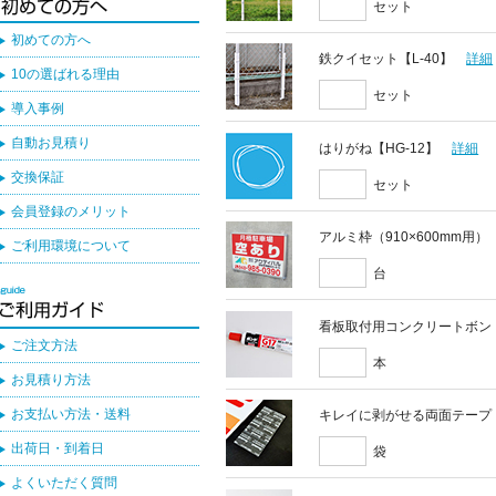
セット
初めての方へ
鉄クイセット【L-40】
詳細
10の選ばれる理由
セット
導入事例
自動お見積り
はりがね【HG-12】
詳細
交換保証
セット
会員登録のメリット
アルミ枠（910×600mm用）
ご利用環境について
台
看板取付用コンクリートボン
ご注文方法
本
お見積り方法
お支払い方法・送料
キレイに剥がせる両面テープ
出荷日・到着日
袋
よくいただく質問