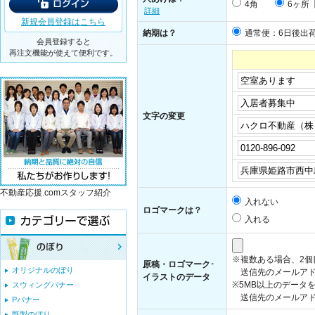
4角
6ヶ所
詳細
新規会員登録はこちら
納期は？
通常便：6日後出
会員登録すると
再注文機能が使えて便利です。
文字の変更
不動産応援.comスタッフ紹介
入れない
ロゴマークは？
入れる
※複数ある場合、2
原稿・ロゴマーク･
オリジナルのぼり
送信先のメールアド
イラストのデータ
※5MB以上のデータ
スウィングバナー
送信先のメールアドレス：i
Pバナー
既製のぼり