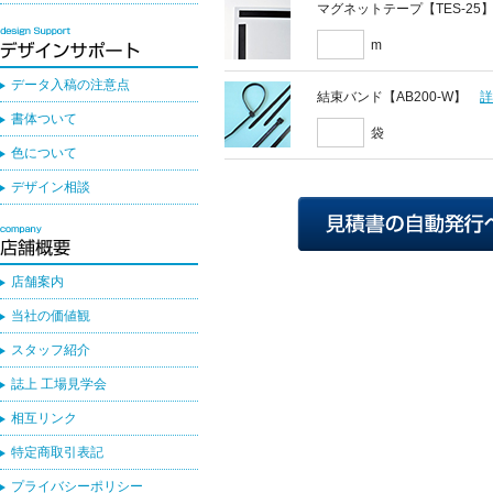
マグネットテープ【TES-25
m
データ入稿の注意点
結束バンド【AB200-W】
書体ついて
袋
色について
デザイン相談
店舗案内
当社の価値観
スタッフ紹介
誌上 工場見学会
相互リンク
特定商取引表記
プライバシーポリシー