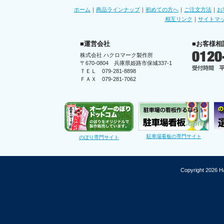
ホーム
｜
商品ラインナップ
｜
初めての方へ
｜
ご注文方法
｜
お
相互リンク
｜
サイトマ
■運営会社
■お客様相
株式会社 ハクロマーク製作所
〒670-0804 兵庫県姫路市保城337-1
ＴＥＬ 079-281-8898
ＦＡＸ 079-281-7062
駐車場看板の専門サイト
のぼり専門サイト
Copyright 2026 Ha