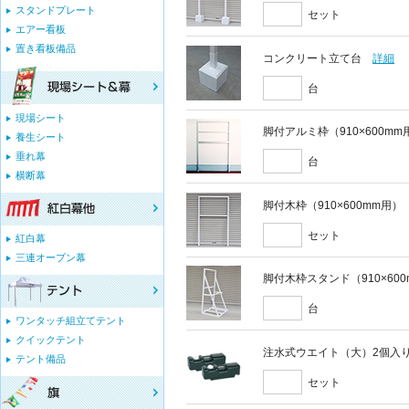
スタンドプレート
セット
エアー看板
置き看板備品
コンクリート立て台
詳細
台
現場シート
脚付アルミ枠（910×600mm
養生シート
垂れ幕
台
横断幕
脚付木枠（910×600mm用）
セット
紅白幕
三連オープン幕
脚付木枠スタンド（910×60
台
ワンタッチ組立てテント
クイックテント
注水式ウエイト（大）2個入
テント備品
セット