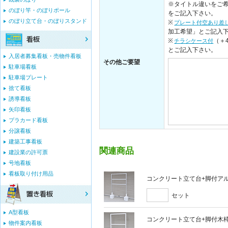
※タイトル違いをご希
のぼり竿・のぼりポール
をご記入下さい。
のぼり立て台・のぼりスタンド
※
プレート付空あり差
加工希望」とご記入
※
（＋
チラシケース付
とご記入下さい。
入居者募集看板・売物件看板
その他ご要望
駐車場看板
駐車場プレート
捨て看板
誘導看板
矢印看板
プラカード看板
分譲看板
建築工事看板
関連商品
建設業の許可票
号地看板
看板取り付け用品
コンクリート立て台+脚付アルミ
セット
A型看板
コンクリート立て台+脚付木枠セ
物件案内看板