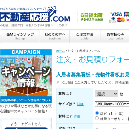
不動産・建築専門 看板&のぼり&現場シートの製作
ホーム
>
注文・お見積りフォーム
入居者募集看板・売物件看板お
※下記項目にご入力していただくと、見積金額
枚数は？
枚
サイズは？
詳細
のぼりや看板などがお得になる現
在開催中のキャンペーン情報！
塩ビ（1mm厚）
材料は？
詳細
軽量ターポリン（
ようこそゲストさん
穴あけは？