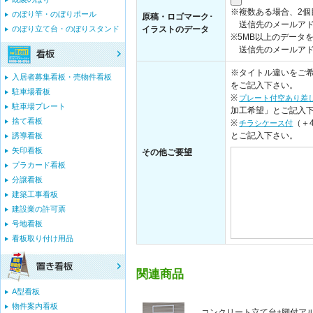
※複数ある場合、2
のぼり竿・のぼりポール
原稿・ロゴマーク･
送信先のメールアド
のぼり立て台・のぼりスタンド
イラストのデータ
※5MB以上のデータ
送信先のメールアドレス：i
※タイトル違いをご希
入居者募集看板・売物件看板
をご記入下さい。
駐車場看板
※
プレート付空あり差
駐車場プレート
加工希望」とご記入
捨て看板
※
（＋
チラシケース付
とご記入下さい。
誘導看板
矢印看板
その他ご要望
プラカード看板
分譲看板
建築工事看板
建設業の許可票
号地看板
看板取り付け用品
関連商品
A型看板
物件案内看板
コンクリート立て台+脚付アルミ