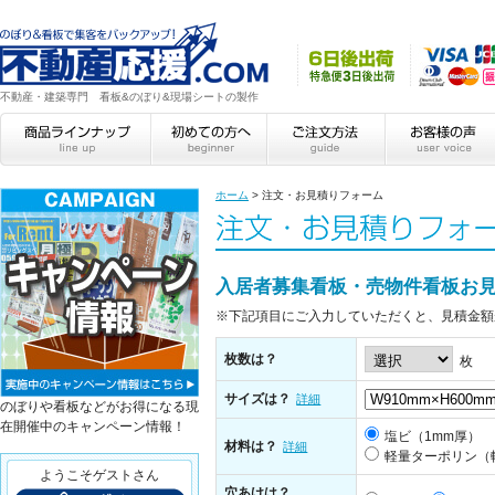
不動産・建築専門 看板&のぼり&現場シートの製作
ホーム
>
注文・お見積りフォーム
入居者募集看板・売物件看板お
※下記項目にご入力していただくと、見積金額
枚数は？
枚
サイズは？
詳細
のぼりや看板などがお得になる現
在開催中のキャンペーン情報！
塩ビ（1mm厚）
材料は？
詳細
軽量ターポリン（
ようこそゲストさん
穴あけは？