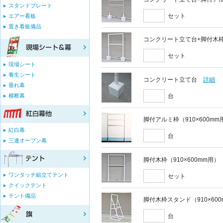
スタンドプレート
セット
エアー看板
置き看板備品
コンクリート立て台+脚付木枠セ
セット
現場シート
養生シート
コンクリート立て台
詳細
垂れ幕
台
横断幕
脚付アルミ枠（910×600mm
紅白幕
台
三連オープン幕
脚付木枠（910×600mm用）
ワンタッチ組立てテント
セット
クイックテント
テント備品
脚付木枠スタンド（910×60
台