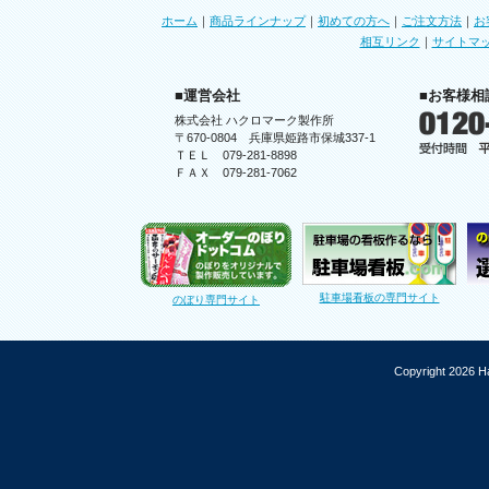
ホーム
｜
商品ラインナップ
｜
初めての方へ
｜
ご注文方法
｜
お
相互リンク
｜
サイトマ
■運営会社
■お客様相
株式会社 ハクロマーク製作所
〒670-0804 兵庫県姫路市保城337-1
ＴＥＬ 079-281-8898
ＦＡＸ 079-281-7062
駐車場看板の専門サイト
のぼり専門サイト
Copyright 2026 Ha