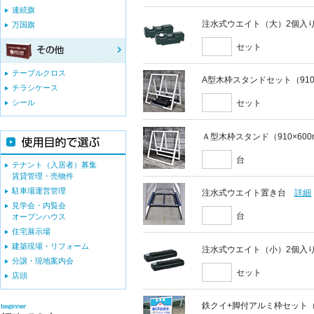
連続旗
注水式ウエイト（大）2個入
万国旗
セット
テーブルクロス
A型木枠スタンドセット（910
チラシケース
シール
セット
Ａ型木枠スタンド（910×60
台
テナント（入居者）募集
賃貸管理・売物件
駐車場運営管理
注水式ウエイト置き台
詳細
見学会・内覧会
台
オープンハウス
住宅展示場
建築現場・リフォーム
注水式ウエイト（小）2個入
分譲・現地案内会
セット
店頭
鉄クイ+脚付アルミ枠セット（9