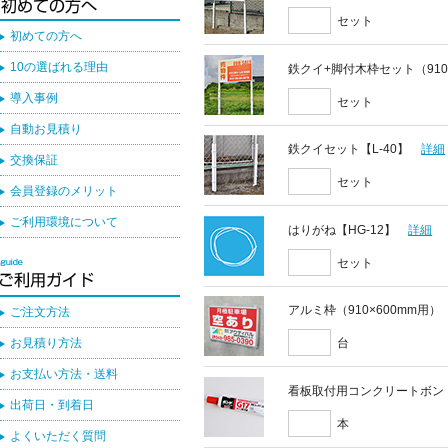
セット
初めての方へ
10の選ばれる理由
鉄クイ+脚付木枠セット（910
導入事例
セット
自動お見積り
鉄クイセット【L-40】
詳細
交換保証
セット
会員登録のメリット
ご利用環境について
はりがね【HG-12】
詳細
セット
アルミ枠（910×600mm用）
ご注文方法
お見積り方法
台
お支払い方法・送料
看板取付用コンクリートボン
出荷日・到着日
本
よくいただく質問