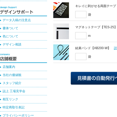
キレイに剥がせる両面テープ
袋
データ入稿の注意点
マグネットテープ【TES-25
書体ついて
m
色について
デザイン相談
結束バンド【AB200-W】
袋
店舗案内
当社の価値観
スタッフ紹介
誌上 工場見学会
相互リンク
特定商取引表記
プライバシーポリシー