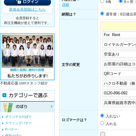
4角
6ヶ所
詳細
新規会員登録はこちら
納期は？
通常便：6日後出
会員登録すると
再注文機能が使えて便利です。
文字の変更
不動産応援.comスタッフ紹介
入れない
オリジナルのぼり
ロゴマークは？
スウィングバナー
入れる
Pバナー
既製のぼり