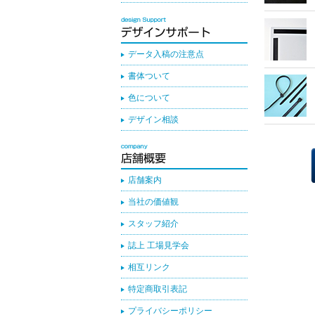
データ入稿の注意点
書体ついて
色について
デザイン相談
店舗案内
当社の価値観
スタッフ紹介
誌上 工場見学会
相互リンク
特定商取引表記
プライバシーポリシー