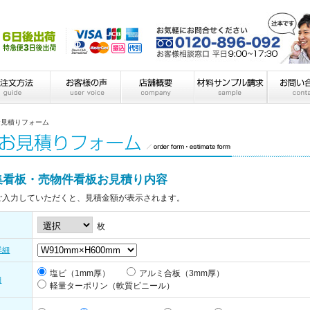
お見積りフォーム
集看板・売物件看板お見積り内容
ご入力していただくと、見積金額が表示されます。
枚
詳細
塩ビ（1mm厚）
アルミ合板（3mm厚）
細
軽量ターポリン（軟質ビニール）