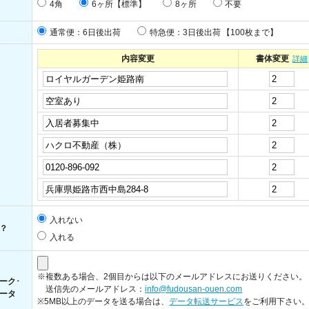
4角
6ヶ所【標準】
8ヶ所
不要
通常便：6日後出荷
特急便：3日後出荷
【100枚まで】
内容変更
書体変更
詳細
入れない
？
入れる
※複数ある場合、2個目からは以下のメールアドレスにお送りください。
ーク･
送信先のメールアドレス：
info@fudousan-ouen.com
ータ
※5MB以上のデータを送る場合は、
データ転送サービス
をご利用下さい