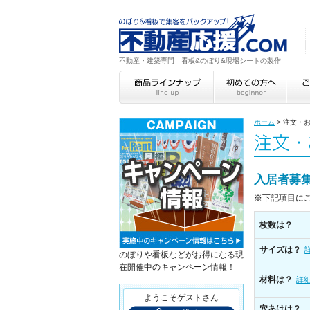
不動産・建築専門 看板&のぼり&現場シートの製作
ホーム
>
注文・
入居者募
※下記項目に
枚数は？
サイズは？
のぼりや看板などがお得になる現
在開催中のキャンペーン情報！
材料は？
詳
ようこそゲストさん
穴あけは？