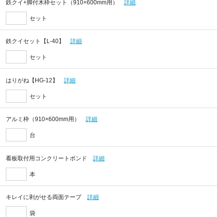
鉄クイ+脚付木枠セット（910×600mm用）
詳細
セット
鉄クイセット【L-40】
詳細
セット
はりがね【HG-12】
詳細
セット
アルミ枠（910×600mm用）
詳細
台
看板取付用コンクリートボンド
詳細
本
キレイに剥がせる両面テープ
詳細
袋