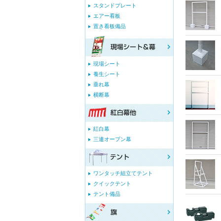
スタンドプレート
エアー看板
置き看板備品
現場シート
養生シート
垂れ幕
横断幕
紅白幕
三連オープン幕
ワンタッチ組立てテント
クイックテント
テント備品