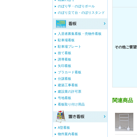
のぼり竿・のぼりポール
のぼり立て台・のぼりスタンド
入居者募集看板・売物件看板
駐車場看板
駐車場プレート
その他ご要望
捨て看板
誘導看板
矢印看板
プラカード看板
分譲看板
建築工事看板
建設業の許可票
号地看板
関連商品
看板取り付け用品
A型看板
物件案内看板