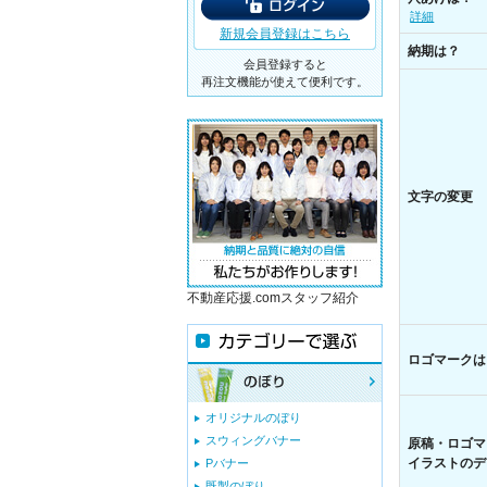
詳細
新規会員登録はこちら
納期は？
会員登録すると
再注文機能が使えて便利です。
文字の変更
不動産応援.comスタッフ紹介
ロゴマークは
オリジナルのぼり
スウィングバナー
原稿・ロゴマ
イラストのデ
Pバナー
既製のぼり