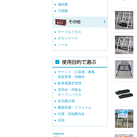
連続旗
万国旗
テーブルクロス
チラシケース
シール
テナント（入居者）募集
賃貸管理・売物件
駐車場運営管理
見学会・内覧会
オープンハウス
住宅展示場
建築現場・リフォーム
分譲・現地案内会
店頭