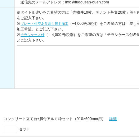
送信先のメールアドレス：info@fudousan-ouen.com
※タイトル違いをご希望の方は「売物件10枚、テナント募集20枚」等と
をご記入下さい。
※
（+4,000円/税別）をご希望の方は「差し
プレート付空あり差し替え加工
加工希望」とご記入下さい。
※
（＋4,000円/税別）をご希望の方は「チラシケース付希
チラシケース付
とご記入下さい。
コンクリート立て台+脚付アルミ枠セット（910×600mm用）
詳細
セット