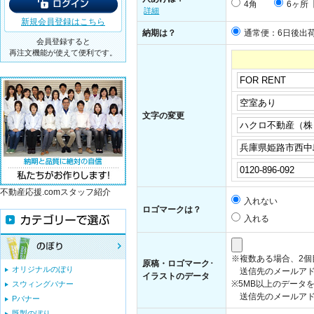
4角
6ヶ所
詳細
新規会員登録はこちら
納期は？
通常便：6日後出
会員登録すると
再注文機能が使えて便利です。
文字の変更
不動産応援.comスタッフ紹介
入れない
ロゴマークは？
入れる
※複数ある場合、2
原稿・ロゴマーク･
オリジナルのぼり
送信先のメールアド
イラストのデータ
※5MB以上のデータ
スウィングバナー
送信先のメールアドレス：i
Pバナー
既製のぼり