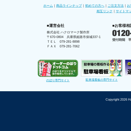
ホーム
｜
商品ラインナップ
｜
初めての方へ
｜
ご注文方法
｜
お
相互リンク
｜
サイトマ
■運営会社
■お客様相
株式会社 ハクロマーク製作所
〒670-0804 兵庫県姫路市保城337-1
ＴＥＬ 079-281-8898
ＦＡＸ 079-281-7062
駐車場看板の専門サイト
のぼり専門サイト
Copyright 2026 Ha