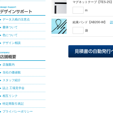
マグネットテープ【TES-25
m
データ入稿の注意点
結束バンド【AB200-W】
書体ついて
袋
色について
デザイン相談
店舗案内
当社の価値観
スタッフ紹介
誌上 工場見学会
相互リンク
特定商取引表記
プライバシーポリシー