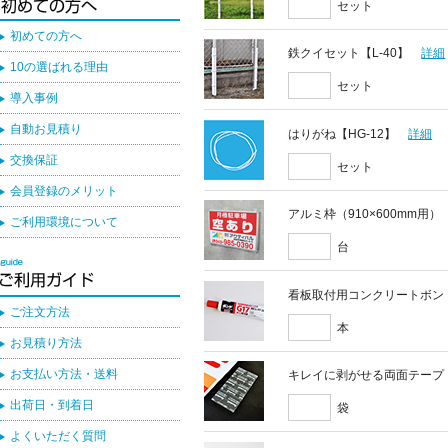
セット
初めての方へ
鉄クイセット【L-40】
詳細
10の選ばれる理由
セット
導入事例
自動お見積り
はりがね【HG-12】
詳細
交換保証
セット
会員登録のメリット
アルミ枠（910×600mm用）
ご利用環境について
台
看板取付用コンクリートボン
ご注文方法
本
お見積り方法
お支払い方法・送料
キレイに剥がせる両面テープ
出荷日・到着日
袋
よくいただく質問