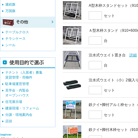
連続旗
A型木枠スタンドセット（910
万国旗
セット
Ａ型木枠スタンド（910×60
テーブルクロス
チラシケース
台
シール
注水式ウエイト置き台
詳細
台
テナント（入居者）募集
賃貸管理・売物件
注水式ウエイト（小）2個入
駐車場運営管理
セット
見学会・内覧会
オープンハウス
住宅展示場
鉄クイ+脚付アルミ枠セット（9
建築現場・リフォーム
分譲・現地案内会
セット
店頭
鉄クイ+脚付木枠セット（910