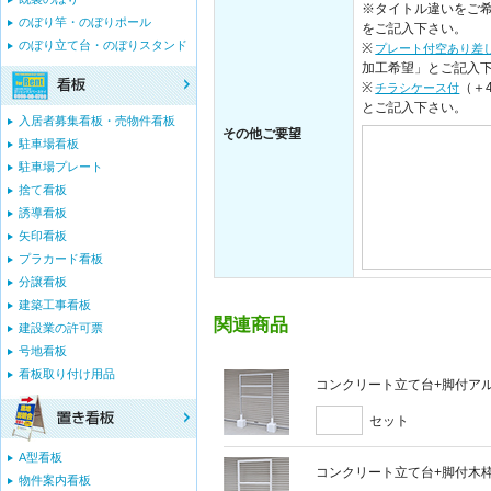
※タイトル違いをご希
のぼり竿・のぼりポール
をご記入下さい。
のぼり立て台・のぼりスタンド
※
プレート付空あり差
加工希望」とご記入
※
（＋
チラシケース付
とご記入下さい。
入居者募集看板・売物件看板
その他ご要望
駐車場看板
駐車場プレート
捨て看板
誘導看板
矢印看板
プラカード看板
分譲看板
建築工事看板
関連商品
建設業の許可票
号地看板
看板取り付け用品
コンクリート立て台+脚付アルミ
セット
A型看板
コンクリート立て台+脚付木枠セ
物件案内看板