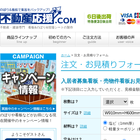
不動産・建築専門 看板&のぼり&現場シートの製作
ホーム
>
注文・お見積りフォーム
入居者募集看板・売物件看板お
※下記項目にご入力していただくと、見積金額
枚数は？
枚
サイズは？
詳細
のぼりや看板などがお得になる現
在開催中のキャンペーン情報！
塩ビ（1mm厚）
材料は？
詳細
軽量ターポリン（
ようこそゲストさん
穴あけは？