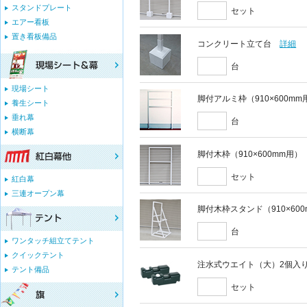
スタンドプレート
セット
エアー看板
置き看板備品
コンクリート立て台
詳細
台
現場シート
脚付アルミ枠（910×600mm
養生シート
垂れ幕
台
横断幕
脚付木枠（910×600mm用）
セット
紅白幕
三連オープン幕
脚付木枠スタンド（910×60
台
ワンタッチ組立てテント
クイックテント
注水式ウエイト（大）2個入
テント備品
セット