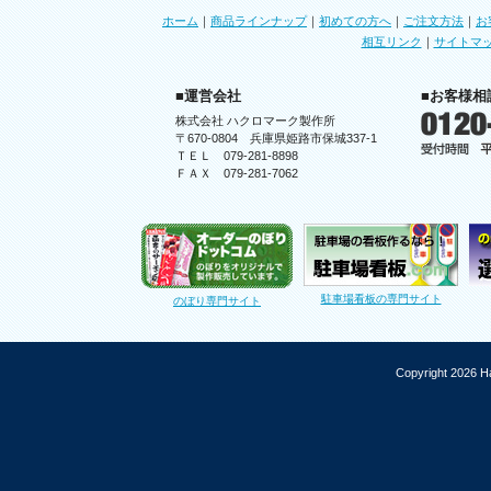
ホーム
｜
商品ラインナップ
｜
初めての方へ
｜
ご注文方法
｜
お
相互リンク
｜
サイトマ
■運営会社
■お客様相
株式会社 ハクロマーク製作所
〒670-0804 兵庫県姫路市保城337-1
ＴＥＬ 079-281-8898
ＦＡＸ 079-281-7062
駐車場看板の専門サイト
のぼり専門サイト
Copyright 2026 Ha