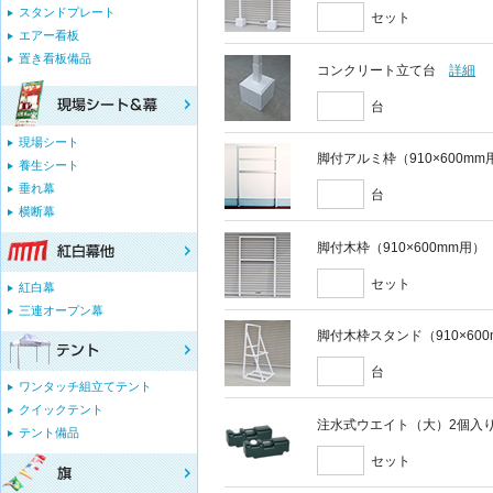
スタンドプレート
セット
エアー看板
置き看板備品
コンクリート立て台
詳細
台
現場シート
脚付アルミ枠（910×600mm
養生シート
垂れ幕
台
横断幕
脚付木枠（910×600mm用）
セット
紅白幕
三連オープン幕
脚付木枠スタンド（910×60
台
ワンタッチ組立てテント
クイックテント
注水式ウエイト（大）2個入
テント備品
セット