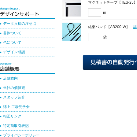
マグネットテープ【TES-25
m
データ入稿の注意点
結束バンド【AB200-W】
書体ついて
袋
色について
デザイン相談
店舗案内
当社の価値観
スタッフ紹介
誌上 工場見学会
相互リンク
特定商取引表記
プライバシーポリシー