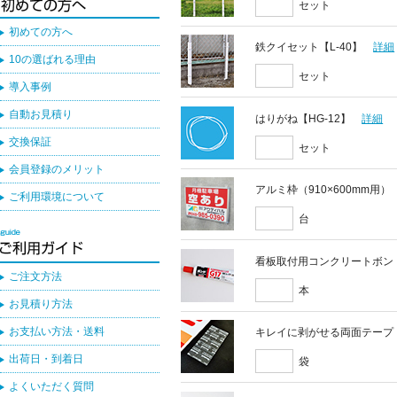
セット
初めての方へ
鉄クイセット【L-40】
詳細
10の選ばれる理由
セット
導入事例
自動お見積り
はりがね【HG-12】
詳細
交換保証
セット
会員登録のメリット
アルミ枠（910×600mm用）
ご利用環境について
台
看板取付用コンクリートボン
ご注文方法
本
お見積り方法
お支払い方法・送料
キレイに剥がせる両面テープ
出荷日・到着日
袋
よくいただく質問