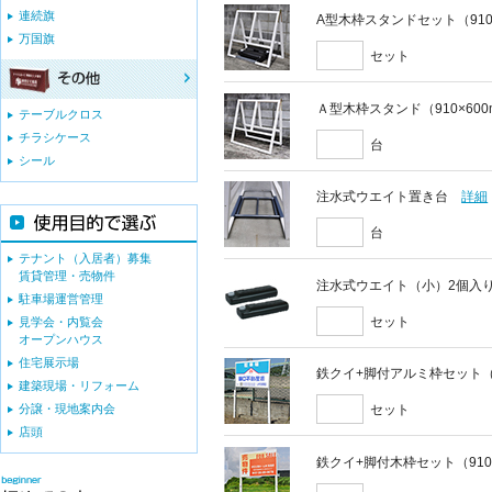
連続旗
A型木枠スタンドセット（910
万国旗
セット
Ａ型木枠スタンド（910×60
テーブルクロス
チラシケース
台
シール
注水式ウエイト置き台
詳細
台
テナント（入居者）募集
賃貸管理・売物件
注水式ウエイト（小）2個入
駐車場運営管理
セット
見学会・内覧会
オープンハウス
住宅展示場
鉄クイ+脚付アルミ枠セット（9
建築現場・リフォーム
分譲・現地案内会
セット
店頭
鉄クイ+脚付木枠セット（910