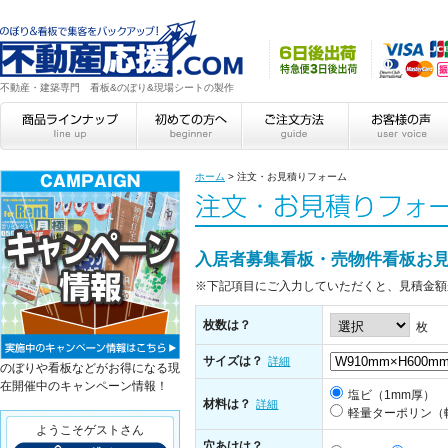
不動産・建築専門 看板&のぼり&現場シートの製作
ホーム
>
注文・お見積りフォーム
入居者募集看板・売物件看板お
※下記項目にご入力していただくと、見積金額
枚数は？
枚
サイズは？
詳細
のぼりや看板などがお得になる現
在開催中のキャンペーン情報！
塩ビ（1mm厚）
材料は？
詳細
軽量ターポリン（
ようこそゲストさん
穴あけは？