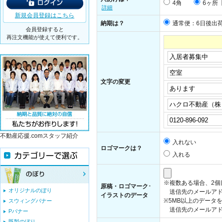
4角
6ヶ所
詳細
新規会員登録はこちら
納期は？
通常便：6日後出
会員登録すると
再注文機能が使えて便利です。
文字の変更
不動産応援.comスタッフ紹介
入れない
ロゴマークは？
入れる
※複数ある場合、2
原稿・ロゴマーク･
オリジナルのぼり
送信先のメールアド
イラストのデータ
※5MB以上のデータ
スウィングバナー
送信先のメールアドレス：i
Pバナー
既製のぼり