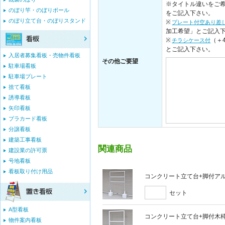
※タイトル違いをご希
のぼり竿・のぼりポール
をご記入下さい。
のぼり立て台・のぼりスタンド
※
プレート付空あり差
加工希望」とご記入
※
（＋
チラシケース付
とご記入下さい。
入居者募集看板・売物件看板
その他ご要望
駐車場看板
駐車場プレート
捨て看板
誘導看板
矢印看板
プラカード看板
分譲看板
建築工事看板
関連商品
建設業の許可票
号地看板
看板取り付け用品
コンクリート立て台+脚付アルミ
セット
A型看板
コンクリート立て台+脚付木枠セ
物件案内看板