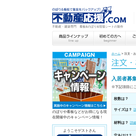
不動産・建築専門 看板&のぼり&現場シートの製作
ホーム
>
注文・
入居者募
※下記項目に
枚数は？
サイズは？
のぼりや看板などがお得になる現
在開催中のキャンペーン情報！
材料は？
詳
ようこそゲストさん
穴あけは？