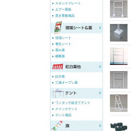
スタンドプレート
エアー看板
置き看板備品
現場シート
養生シート
垂れ幕
横断幕
紅白幕
三連オープン幕
ワンタッチ組立てテント
クイックテント
テント備品