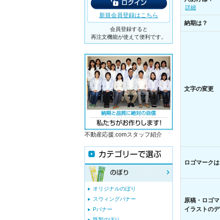
詳細
新規会員登録はこちら
納期は？
会員登録すると
再注文機能が使えて便利です。
文字の変更
不動産応援.comスタッフ紹介
ロゴマークは
オリジナルのぼり
スウィングバナー
原稿・ロゴマ
イラストのデ
Pバナー
既製のぼり