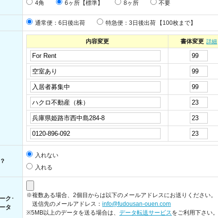
4角
6ヶ所【標準】
8ヶ所
不要
通常便：6日後出荷
特急便：3日後出荷
【100枚まで】
内容変更
書体変更
詳細
入れない
？
入れる
※複数ある場合、2個目からは以下のメールアドレスにお送りください。
ーク･
送信先のメールアドレス：
info@fudousan-ouen.com
ータ
※5MB以上のデータを送る場合は、
データ転送サービス
をご利用下さい