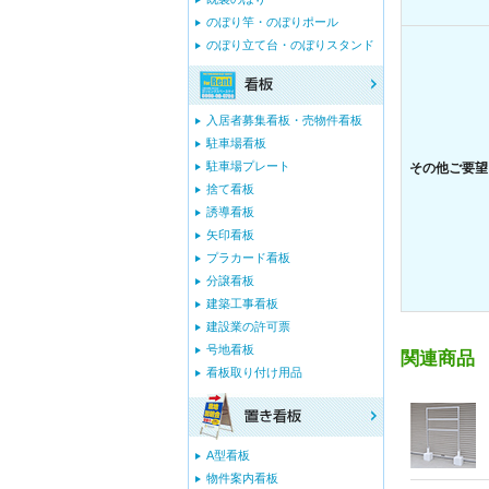
のぼり竿・のぼりポール
のぼり立て台・のぼりスタンド
入居者募集看板・売物件看板
駐車場看板
駐車場プレート
その他ご要望
捨て看板
誘導看板
矢印看板
プラカード看板
分譲看板
建築工事看板
建設業の許可票
号地看板
関連商品
看板取り付け用品
A型看板
物件案内看板