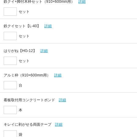
鉄クイ+脚付木枠セット（910×600mm用）
詳細
セット
鉄クイセット【L-40】
詳細
セット
はりがね【HG-12】
詳細
セット
アルミ枠（910×600mm用）
詳細
台
看板取付用コンクリートボンド
詳細
本
キレイに剥がせる両面テープ
詳細
袋