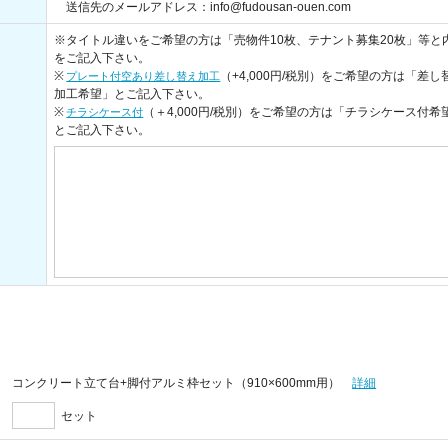
送信先のメールアドレス：info@fudousan-ouen.com
※タイトル違いをご希望の方は「売物件10枚、テナント募集20枚」等と
をご記入下さい。
※
（+4,000円/税別）をご希望の方は「差し
プレート付空あり差し替え加工
加工希望」とご記入下さい。
※
（＋4,000円/税別）をご希望の方は「チラシケース付希
チラシケース付
とご記入下さい。
コンクリート立て台+脚付アルミ枠セット（910×600mm用）
詳細
セット