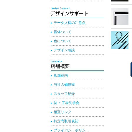
データ入稿の注意点
書体ついて
色について
デザイン相談
店舗案内
当社の価値観
スタッフ紹介
誌上 工場見学会
相互リンク
特定商取引表記
プライバシーポリシー