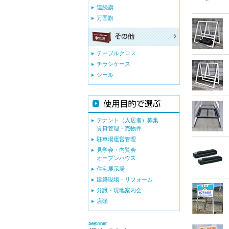
連続旗
万国旗
テーブルクロス
チラシケース
シール
テナント（入居者）募集
賃貸管理・売物件
駐車場運営管理
見学会・内覧会
オープンハウス
住宅展示場
建築現場・リフォーム
分譲・現地案内会
店頭