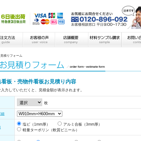
お見積りフォーム
集看板・売物件看板お見積り内容
ご入力していただくと、見積金額が表示されます。
枚
詳細
塩ビ（1mm厚）
アルミ合板（3mm厚）
細
軽量ターポリン（軟質ビニール）