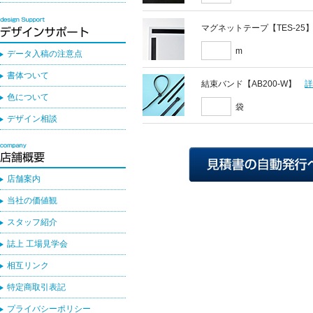
マグネットテープ【TES-25
m
データ入稿の注意点
書体ついて
結束バンド【AB200-W】
色について
袋
デザイン相談
店舗案内
当社の価値観
スタッフ紹介
誌上 工場見学会
相互リンク
特定商取引表記
プライバシーポリシー