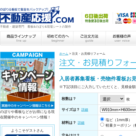
不動産・建築専門 看板&のぼり&現場シートの製作
ホーム
>
注文・お見積りフォーム
入居者募集看板・売物件看板お
※下記項目にご入力していただくと、見積金額
枚数は？
枚
サイズは？
詳細
のぼりや看板などがお得になる現
在開催中のキャンペーン情報！
塩ビ（1mm厚）
材料は？
詳細
軽量ターポリン（
ようこそゲストさん
穴あけは？