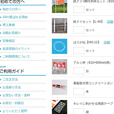
鉄クイ+脚付木枠セット（910
初めての方へ
セット
10の選ばれる理由
鉄クイセット【L-40】
詳細
導入事例
セット
自動お見積り
交換保証
はりがね【HG-12】
詳細
会員登録のメリット
セット
ご利用環境について
アルミ枠（910×600mm用）
台
ご注文方法
看板取付用コンクリートボン
お見積り方法
本
お支払い方法・送料
出荷日・到着日
キレイに剥がせる両面テープ
よくいただく質問
袋