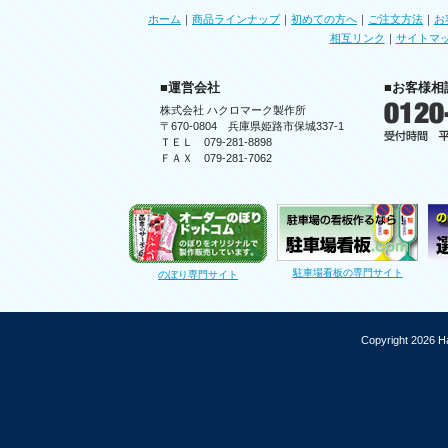
ホーム
｜
商品ラインナップ
｜
初めての方へ
｜
ご注文方法
｜
お
相互リンク
｜
サイトマ
■運営会社
■お客様相
株式会社 ハクロマーク製作所
〒670-0804 兵庫県姫路市保城337-1
ＴＥＬ 079-281-8898
ＦＡＸ 079-281-7062
駐車場看板の専門サイト
のぼり専門サイト
Copyright 2026 Ha