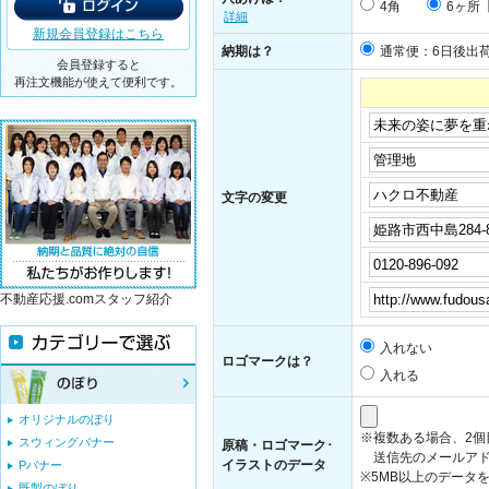
4角
6ヶ所
詳細
新規会員登録はこちら
納期は？
通常便：6日後出
会員登録すると
再注文機能が使えて便利です。
文字の変更
不動産応援.comスタッフ紹介
入れない
ロゴマークは？
入れる
オリジナルのぼり
※複数ある場合、2
スウィングバナー
原稿・ロゴマーク･
送信先のメールアド
イラストのデータ
Pバナー
※5MB以上のデータ
既製のぼり