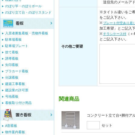
送信先のメールアドレス：i
のぼり竿・のぼりポール
※タイトル違いをご希
のぼり立て台・のぼりスタンド
をご記入下さい。
※
プレート付空あり差
加工希望」とご記入
入居者募集看板・売物件看板
※
（＋
チラシケース付
とご記入下さい。
駐車場看板
駐車場プレート
その他ご要望
捨て看板
誘導看板
矢印看板
プラカード看板
分譲看板
建築工事看板
建設業の許可票
号地看板
関連商品
看板取り付け用品
コンクリート立て台+脚付アルミ
セット
A型看板
物件案内看板