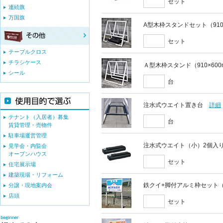
セット
連続旗
万国旗
A型木枠スタンドセット（910
セット
テーブルクロス
チラシケース
Ａ型木枠スタンド（910×60
シール
台
注水式ウエイト置き台
詳細
テナント（入居者）募集
台
賃貸管理・売物件
駐車場運営管理
注水式ウエイト（小）2個入
見学会・内覧会
オープンハウス
セット
住宅展示場
建築現場・リフォーム
鉄クイ+脚付アルミ枠セット（9
分譲・現地案内会
店頭
セット