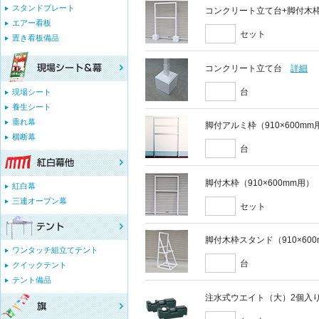
スタンドプレート
コンクリート立て台+脚付木枠セ
エアー看板
セット
置き看板備品
コンクリート立て台
詳細
台
現場シート
養生シート
垂れ幕
脚付アルミ枠（910×600mm
横断幕
台
脚付木枠（910×600mm用）
紅白幕
三連オープン幕
セット
脚付木枠スタンド（910×60
ワンタッチ組立てテント
台
クイックテント
テント備品
注水式ウエイト（大）2個入