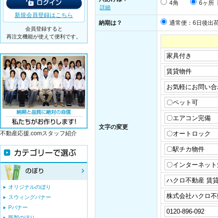
4角
6ヶ所
詳細
新規会員登録はこちら
納期は？
通常便：6日後出
会員登録すると
再注文機能が使えて便利です。
文字の変更
不動産応援.comスタッフ紹介
オリジナルのぼり
スウィングバナー
Pバナー
既製のぼり