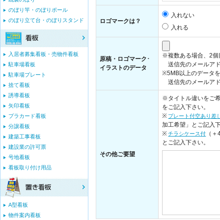
のぼり竿・のぼりポール
入れない
のぼり立て台・のぼりスタンド
ロゴマークは？
入れる
入居者募集看板・売物件看板
※複数ある場合、2
原稿・ロゴマーク･
送信先のメールアド
駐車場看板
イラストのデータ
※5MB以上のデータ
駐車場プレート
送信先のメールアドレス：i
捨て看板
誘導看板
※タイトル違いをご希
矢印看板
をご記入下さい。
※
プラカード看板
プレート付空あり差
加工希望」とご記入
分譲看板
※
（＋
チラシケース付
建築工事看板
とご記入下さい。
建設業の許可票
その他ご要望
号地看板
看板取り付け用品
A型看板
物件案内看板