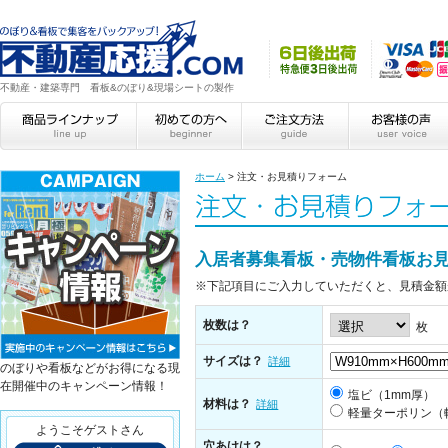
不動産・建築専門 看板&のぼり&現場シートの製作
ホーム
>
注文・お見積りフォーム
入居者募集看板・売物件看板お
※下記項目にご入力していただくと、見積金額
枚数は？
枚
サイズは？
詳細
のぼりや看板などがお得になる現
在開催中のキャンペーン情報！
塩ビ（1mm厚）
材料は？
詳細
軽量ターポリン（
ようこそゲストさん
穴あけは？