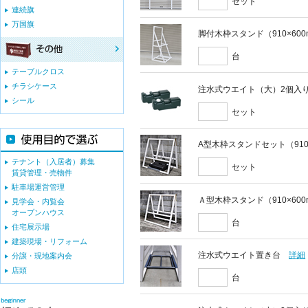
セット
連続旗
万国旗
脚付木枠スタンド（910×60
台
テーブルクロス
チラシケース
注水式ウエイト（大）2個入
シール
セット
A型木枠スタンドセット（910
テナント（入居者）募集
セット
賃貸管理・売物件
駐車場運営管理
Ａ型木枠スタンド（910×60
見学会・内覧会
オープンハウス
台
住宅展示場
建築現場・リフォーム
注水式ウエイト置き台
詳細
分譲・現地案内会
店頭
台