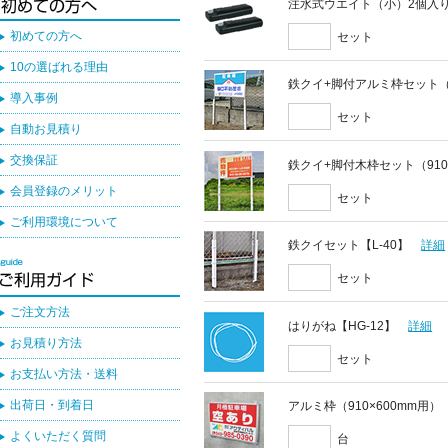
注水式ウエイト（小）2個入
初めての方へ
セット
10の選ばれる理由
鉄クイ+脚付アルミ枠セット（9
導入事例
セット
自動お見積り
交換保証
鉄クイ+脚付木枠セット（910
会員登録のメリット
セット
ご利用環境について
鉄クイセット【L-40】
詳細
セット
ご注文方法
はりがね【HG-12】
詳細
お見積り方法
セット
お支払い方法・送料
出荷日・到着日
アルミ枠（910×600mm用）
よくいただく質問
台