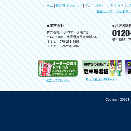
ホーム
｜
商品ラインナップ
｜
初めての方へ
｜
ご注文方法
｜
お
相互リンク
｜
サイトマ
■運営会社
■お客様相
株式会社 ハクロマーク製作所
〒670-0804 兵庫県姫路市保城337-1
ＴＥＬ 079-281-8898
ＦＡＸ 079-281-7062
駐車場看板の専門サイト
のぼり専門サイト
Copyright 2026 Ha