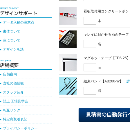
看板取付用コンクリートボン
本
データ入稿の注意点
書体ついて
キレイに剥がせる両面テープ
色について
袋
デザイン相談
マグネットテープ【TES-25
m
店舗案内
結束バンド【AB200-W】
当社の価値観
袋
スタッフ紹介
誌上 工場見学会
相互リンク
特定商取引表記
プライバシーポリシー