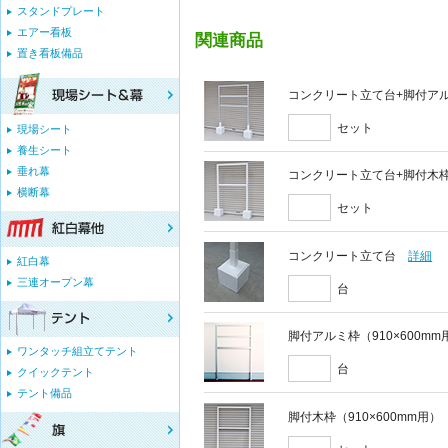
スタンドプレート
エアー看板
関連商品
置き看板備品
コンクリート立て台+脚付アルミ
セット
現場シート
養生シート
垂れ幕
コンクリート立て台+脚付木枠セ
横断幕
セット
コンクリート立て台
詳細
紅白幕
三連オープン幕
台
脚付アルミ枠（910×600mm
ワンタッチ組立てテント
台
クイックテント
テント備品
脚付木枠（910×600mm用）