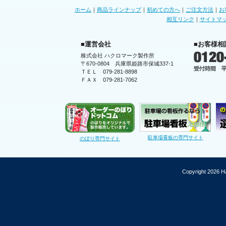
ホーム
｜
商品ラインナップ
｜
初めての方へ
｜
ご注文方法
｜
お
相互リンク
｜
サイトマ
■運営会社
■お客様相
株式会社 ハクロマーク製作所
〒670-0804 兵庫県姫路市保城337-1
ＴＥＬ 079-281-8898
ＦＡＸ 079-281-7062
駐車場看板の専門サイト
のぼり専門サイト
Copyright 2026 Ha