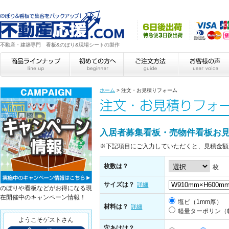
不動産・建築専門 看板&のぼり&現場シートの製作
ホーム
>
注文・お見積りフォーム
入居者募集看板・売物件看板お
※下記項目にご入力していただくと、見積金額
枚数は？
枚
サイズは？
詳細
のぼりや看板などがお得になる現
在開催中のキャンペーン情報！
塩ビ（1mm厚）
材料は？
詳細
軽量ターポリン（
ようこそゲストさん
穴あけは？