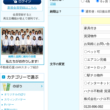
4角
6ヶ所
詳細
新規会員登録はこちら
納期は？
通常便：6日後出
会員登録すると
再注文機能が使えて便利です。
文字の変更
不動産応援.comスタッフ紹介
オリジナルのぼり
スウィングバナー
Pバナー
既製のぼり