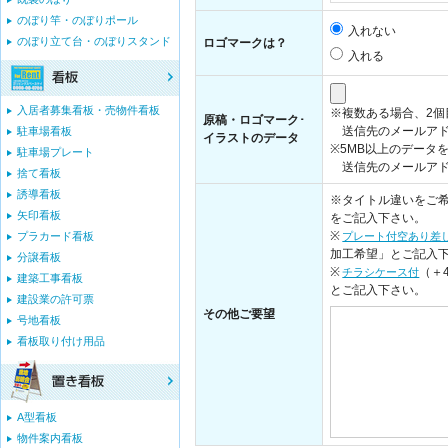
のぼり竿・のぼりポール
入れない
のぼり立て台・のぼりスタンド
ロゴマークは？
入れる
入居者募集看板・売物件看板
※複数ある場合、2
原稿・ロゴマーク･
送信先のメールアド
駐車場看板
イラストのデータ
※5MB以上のデータ
駐車場プレート
送信先のメールアドレス：i
捨て看板
誘導看板
※タイトル違いをご希
矢印看板
をご記入下さい。
※
プラカード看板
プレート付空あり差
加工希望」とご記入
分譲看板
※
（＋
チラシケース付
建築工事看板
とご記入下さい。
建設業の許可票
その他ご要望
号地看板
看板取り付け用品
A型看板
物件案内看板