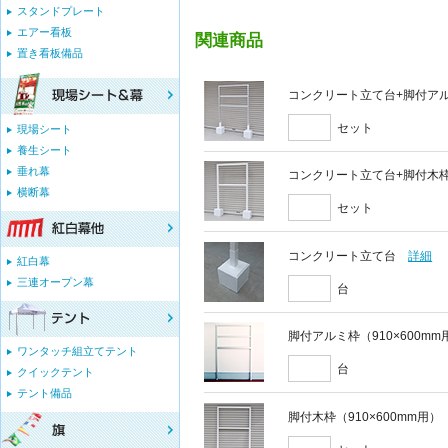
スタンドプレート
エアー看板
関連商品
置き看板備品
コンクリート立て台+脚付アルミ
セット
現場シート
養生シート
垂れ幕
コンクリート立て台+脚付木枠セ
横断幕
セット
コンクリート立て台
詳細
紅白幕
三連オープン幕
台
脚付アルミ枠（910×600mm
ワンタッチ組立てテント
台
クイックテント
テント備品
脚付木枠（910×600mm用）