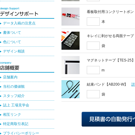
看板取付用コンクリートボン
本
データ入稿の注意点
書体ついて
キレイに剥がせる両面テープ
色について
袋
デザイン相談
マグネットテープ【TES-25
m
店舗案内
結束バンド【AB200-W】
当社の価値観
袋
スタッフ紹介
誌上 工場見学会
相互リンク
特定商取引表記
プライバシーポリシー