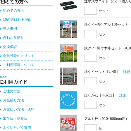
注水式ウエイト（小）2個入
初めての方へ
セット
10の選ばれる理由
鉄クイ+脚付アルミ枠セット（9
導入事例
セット
自動お見積り
交換保証
鉄クイ+脚付木枠セット（910
会員登録のメリット
セット
ご利用環境について
鉄クイセット【L-40】
詳細
セット
ご注文方法
はりがね【HG-12】
詳細
お見積り方法
セット
お支払い方法・送料
出荷日・到着日
アルミ枠（910×600mm用）
よくいただく質問
台