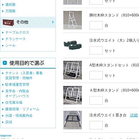
セット
連続旗
万国旗
脚付木枠スタンド（910×60
台
テーブルクロス
チラシケース
注水式ウエイト（大）2個入
シール
セット
A型木枠スタンドセット（910
テナント（入居者）募集
セット
賃貸管理・売物件
駐車場運営管理
Ａ型木枠スタンド（910×60
見学会・内覧会
オープンハウス
台
住宅展示場
建築現場・リフォーム
注水式ウエイト置き台
詳細
分譲・現地案内会
店頭
台