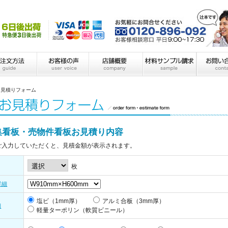
お見積りフォーム
集看板・売物件看板お見積り内容
ご入力していただくと、見積金額が表示されます。
枚
詳細
塩ビ（1mm厚）
アルミ合板（3mm厚）
細
軽量ターポリン（軟質ビニール）