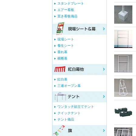
スタンドプレート
エアー看板
置き看板備品
現場シート
養生シート
垂れ幕
横断幕
紅白幕
三連オープン幕
ワンタッチ組立てテント
クイックテント
テント備品