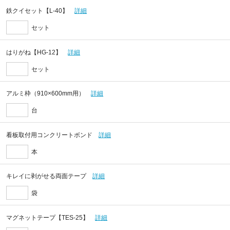
鉄クイセット【L-40】
詳細
セット
はりがね【HG-12】
詳細
セット
アルミ枠（910×600mm用）
詳細
台
看板取付用コンクリートボンド
詳細
本
キレイに剥がせる両面テープ
詳細
袋
マグネットテープ【TES-25】
詳細