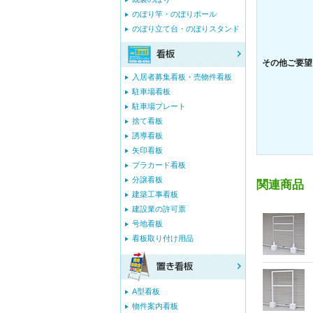
のぼり竿・のぼりポール
のぼり立て台・のぼりスタンド
その他ご要望
入居者募集看板・売物件看板
駐車場看板
駐車場プレート
捨て看板
誘導看板
矢印看板
プラカード看板
分譲看板
関連商品
建築工事看板
建設業の許可票
号地看板
看板取り付け用品
A型看板
物件案内看板