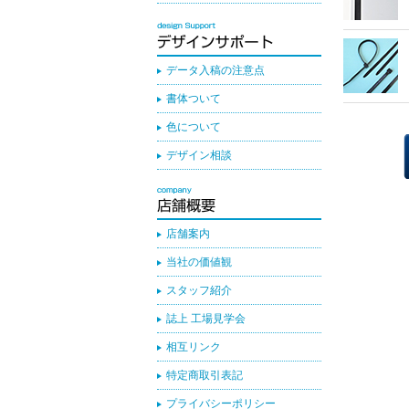
データ入稿の注意点
書体ついて
色について
デザイン相談
店舗案内
当社の価値観
スタッフ紹介
誌上 工場見学会
相互リンク
特定商取引表記
プライバシーポリシー