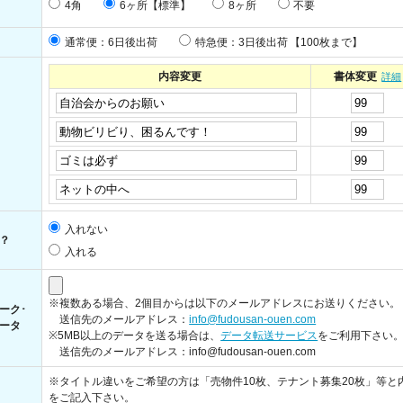
4角
6ヶ所【標準】
8ヶ所
不要
通常便：6日後出荷
特急便：3日後出荷
【100枚まで】
内容変更
書体変更
詳細
入れない
？
入れる
※複数ある場合、2個目からは以下のメールアドレスにお送りください。
ーク･
送信先のメールアドレス：
info@fudousan-ouen.com
ータ
※5MB以上のデータを送る場合は、
データ転送サービス
をご利用下さい
送信先のメールアドレス：info@fudousan-ouen.com
※タイトル違いをご希望の方は「売物件10枚、テナント募集20枚」等と
をご記入下さい。