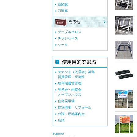
連続旗
万国旗
テーブルクロス
チラシケース
シール
テナント（入居者）募集
賃貸管理・売物件
駐車場運営管理
見学会・内覧会
オープンハウス
住宅展示場
建築現場・リフォーム
分譲・現地案内会
店頭