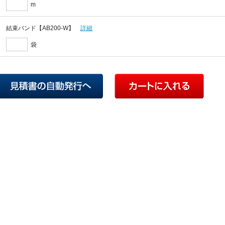
m
結束バンド【AB200-W】
詳細
袋