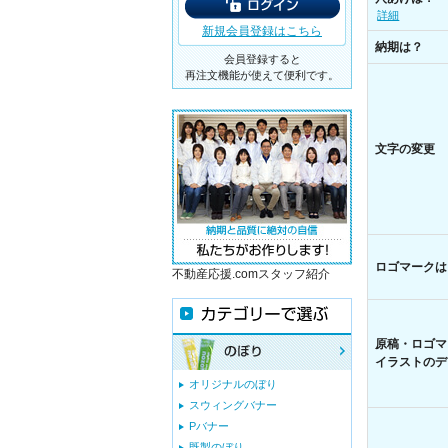
詳細
新規会員登録はこちら
納期は？
会員登録すると
再注文機能が使えて便利です。
文字の変更
ロゴマークは
不動産応援.comスタッフ紹介
原稿・ロゴマ
イラストのデ
オリジナルのぼり
スウィングバナー
Pバナー
既製のぼり