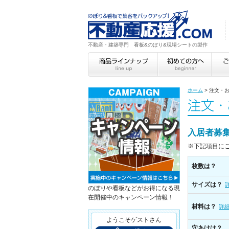
不動産・建築専門 看板&のぼり&現場シートの製作
ホーム
>
注文・
入居者募
※下記項目に
枚数は？
サイズは？
のぼりや看板などがお得になる現
在開催中のキャンペーン情報！
材料は？
詳
ようこそゲストさん
穴あけは？