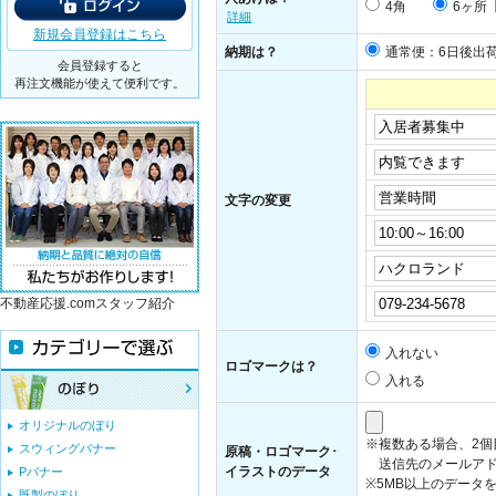
4角
6ヶ所
詳細
新規会員登録はこちら
納期は？
通常便：6日後出
会員登録すると
再注文機能が使えて便利です。
文字の変更
不動産応援.comスタッフ紹介
入れない
ロゴマークは？
入れる
オリジナルのぼり
※複数ある場合、2
スウィングバナー
原稿・ロゴマーク･
送信先のメールアド
イラストのデータ
Pバナー
※5MB以上のデータ
既製のぼり