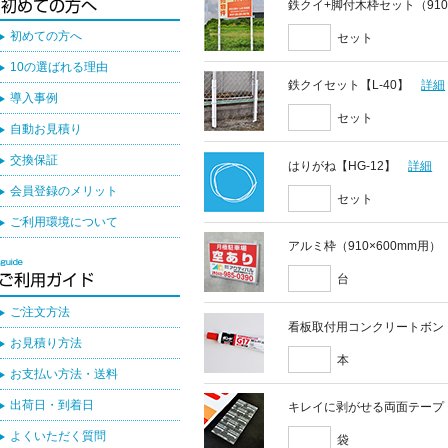
鉄クイ+脚付木枠セット（910
初めての方へ
セット
10の選ばれる理由
鉄クイセット【L-40】
詳細
導入事例
セット
自動お見積り
交換保証
はりがね【HG-12】
詳細
会員登録のメリット
セット
ご利用環境について
アルミ枠（910×600mm用）
台
ご注文方法
看板取付用コンクリートボン
お見積り方法
本
お支払い方法・送料
出荷日・到着日
キレイに剥がせる両面テープ
よくいただく質問
袋