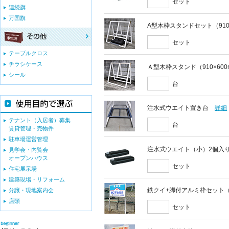
セット
連続旗
万国旗
A型木枠スタンドセット（910
セット
テーブルクロス
チラシケース
Ａ型木枠スタンド（910×60
シール
台
注水式ウエイト置き台
詳細
テナント（入居者）募集
台
賃貸管理・売物件
駐車場運営管理
注水式ウエイト（小）2個入
見学会・内覧会
オープンハウス
セット
住宅展示場
建築現場・リフォーム
鉄クイ+脚付アルミ枠セット（9
分譲・現地案内会
店頭
セット