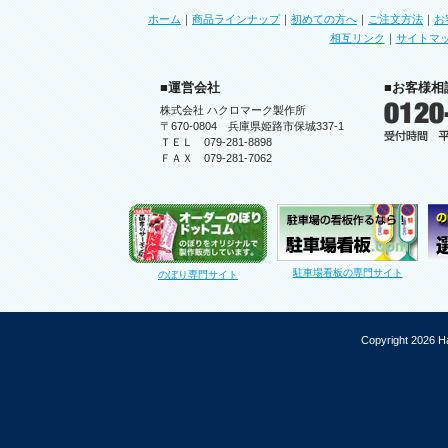
ホーム
｜
商品ラインナップ
｜
初めての方へ
｜
ご注文方法
｜
お
相互リンク
｜
サイトマ
■運営会社
■お客様相
株式会社 ハクロマーク製作所
〒670-0804 兵庫県姫路市保城337-1
ＴＥＬ 079-281-8898
ＦＡＸ 079-281-7062
駐車場看板の専門サイト
のぼり専門サイト
Copyright 2026 Ha