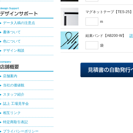
マグネットテープ【TES-25
m
データ入稿の注意点
書体ついて
結束バンド【AB200-W】
色について
袋
デザイン相談
店舗案内
当社の価値観
スタッフ紹介
誌上 工場見学会
相互リンク
特定商取引表記
プライバシーポリシー