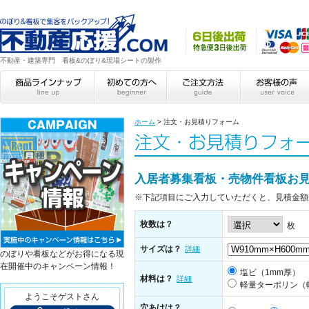
不動産・建築専門 看板&のぼり&現場シートの製作
ホーム
>
注文・お見積りフォーム
入居者募集看板・売物件看板お
※下記項目にご入力していただくと、見積金額
枚数は？
枚
サイズは？
詳細
のぼりや看板などがお得になる現
在開催中のキャンペーン情報！
塩ビ（1mm厚）
材料は？
詳細
軽量ターポリン（
ようこそゲストさん
穴あけは？