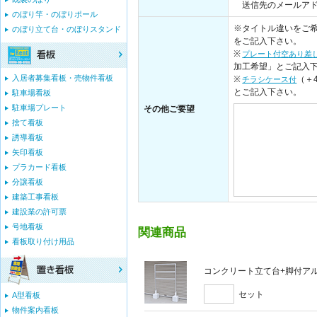
送信先のメールアドレス：i
のぼり竿・のぼりポール
※タイトル違いをご希
のぼり立て台・のぼりスタンド
をご記入下さい。
※
プレート付空あり差
加工希望」とご記入
入居者募集看板・売物件看板
※
（＋
チラシケース付
とご記入下さい。
駐車場看板
駐車場プレート
その他ご要望
捨て看板
誘導看板
矢印看板
プラカード看板
分譲看板
建築工事看板
建設業の許可票
号地看板
関連商品
看板取り付け用品
コンクリート立て台+脚付アルミ
セット
A型看板
物件案内看板