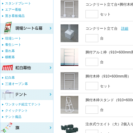
スタンドプレート
コンクリート立て台+脚付木枠セ
エアー看板
セット
置き看板備品
コンクリート立て台
詳細
台
現場シート
養生シート
垂れ幕
脚付アルミ枠（910×600mm
横断幕
台
脚付木枠（910×600mm用）
紅白幕
三連オープン幕
セット
脚付木枠スタンド（910×60
ワンタッチ組立てテント
台
クイックテント
テント備品
注水式ウエイト（大）2個入