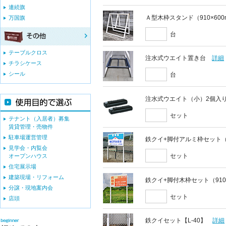
連続旗
Ａ型木枠スタンド（910×60
万国旗
台
テーブルクロス
注水式ウエイト置き台
詳細
チラシケース
シール
台
注水式ウエイト（小）2個入
セット
テナント（入居者）募集
賃貸管理・売物件
駐車場運営管理
鉄クイ+脚付アルミ枠セット（9
見学会・内覧会
セット
オープンハウス
住宅展示場
建築現場・リフォーム
鉄クイ+脚付木枠セット（910
分譲・現地案内会
セット
店頭
鉄クイセット【L-40】
詳細