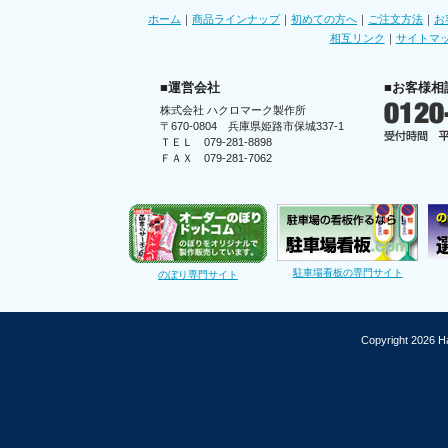
ホーム
｜
商品ラインナップ
｜
初めての方へ
｜
ご注文方法
｜
お
相互リンク
｜
サイトマ
■運営会社
■お客様相
株式会社 ハクロマーク製作所
〒670-0804 兵庫県姫路市保城337-1
ＴＥＬ 079-281-8898
ＦＡＸ 079-281-7062
駐車場看板の専門サイト
のぼり専門サイト
Copyright 2026 Ha