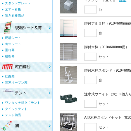
スタンドプレート
台
エアー看板
置き看板備品
脚付アルミ枠（910×600mm
台
現場シート
養生シート
脚付木枠（910×600mm用）
垂れ幕
横断幕
セット
脚付木枠スタンド（910×60
紅白幕
台
三連オープン幕
注水式ウエイト（大）2個入
ワンタッチ組立てテント
セット
クイックテント
テント備品
A型木枠スタンドセット（910
セット