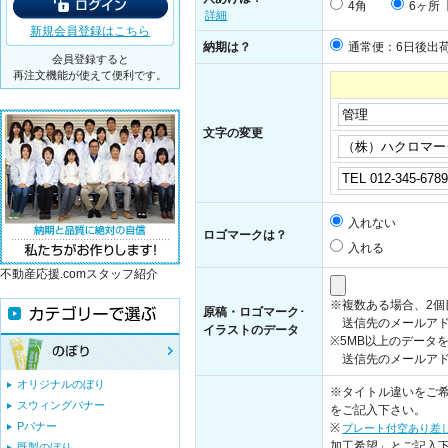
4角
6ヶ所
詳細
新規会員登録はこちら
納期は？
通常便：6日後出
会員登録すると
再注文機能が使えて便利です。
文字の変更
入れない
ロゴマークは？
入れる
不動産応援.comスタッフ紹介
※複数ある場合、2
原稿・ロゴマーク･
送信先のメールアド
イラストのデータ
※5MB以上のデータ
送信先のメールアドレス：i
オリジナルのぼり
※タイトル違いをご希
スウィングバナー
をご記入下さい。
Pバナー
※
プレート付空あり差
加工希望」とご記入
既製のぼり