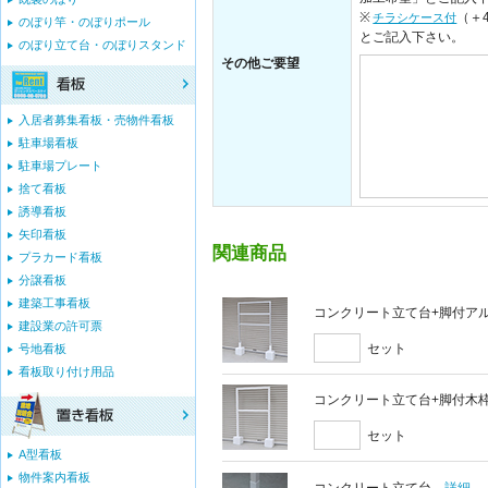
※
（＋
チラシケース付
のぼり竿・のぼりポール
とご記入下さい。
のぼり立て台・のぼりスタンド
その他ご要望
入居者募集看板・売物件看板
駐車場看板
駐車場プレート
捨て看板
誘導看板
矢印看板
関連商品
プラカード看板
分譲看板
建築工事看板
コンクリート立て台+脚付アルミ
建設業の許可票
セット
号地看板
看板取り付け用品
コンクリート立て台+脚付木枠セ
セット
A型看板
物件案内看板
コンクリート立て台
詳細