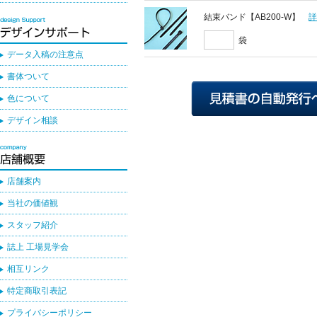
結束バンド【AB200-W】
袋
データ入稿の注意点
書体ついて
色について
デザイン相談
店舗案内
当社の価値観
スタッフ紹介
誌上 工場見学会
相互リンク
特定商取引表記
プライバシーポリシー