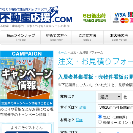
不動産・建築専門 看板&のぼり&現場シートの製作
ホーム
>
注文・お見積りフォーム
入居者募集看板・売物件看板お
※下記項目にご入力していただくと、見積金額
枚数は？
枚
サイズは？
詳細
のぼりや看板などがお得になる現
在開催中のキャンペーン情報！
塩ビ（1mm厚）
材料は？
詳細
軽量ターポリン（
ようこそゲストさん
穴あけは？