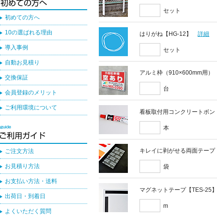
セット
初めての方へ
10の選ばれる理由
はりがね【HG-12】
詳細
導入事例
セット
自動お見積り
アルミ枠（910×600mm用）
交換保証
台
会員登録のメリット
ご利用環境について
看板取付用コンクリートボン
本
キレイに剥がせる両面テープ
ご注文方法
お見積り方法
袋
お支払い方法・送料
マグネットテープ【TES-25
出荷日・到着日
m
よくいただく質問