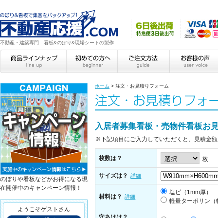
不動産・建築専門 看板&のぼり&現場シートの製作
ホーム
>
注文・お見積りフォーム
入居者募集看板・売物件看板お
※下記項目にご入力していただくと、見積金額
枚数は？
枚
サイズは？
詳細
のぼりや看板などがお得になる現
在開催中のキャンペーン情報！
塩ビ（1mm厚）
材料は？
詳細
軽量ターポリン（
ようこそゲストさん
穴あけは？