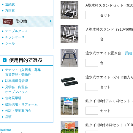
連続旗
A型木枠スタンドセット（910
万国旗
セット
Ａ型木枠スタンド（910×60
テーブルクロス
チラシケース
台
シール
注水式ウエイト置き台
詳細
台
テナント（入居者）募集
賃貸管理・売物件
注水式ウエイト（小）2個入
駐車場運営管理
セット
見学会・内覧会
オープンハウス
住宅展示場
鉄クイ+脚付アルミ枠セット（9
建築現場・リフォーム
分譲・現地案内会
セット
店頭
鉄クイ+脚付木枠セット（910