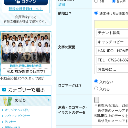
4角
6ヶ所
詳細
新規会員登録はこちら
納期は？
通常便：6日後出
会員登録すると
再注文機能が使えて便利です。
文字の変更
不動産応援.comスタッフ紹介
入れない
ロゴマークは？
入れる
※複数ある場合、2
原稿・ロゴマーク･
オリジナルのぼり
送信先のメールアド
イラストのデータ
※5MB以上のデータ
スウィングバナー
送信先のメールアドレス：i
Pバナー
既製のぼり