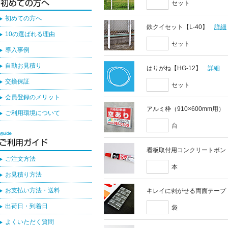
セット
初めての方へ
鉄クイセット【L-40】
詳細
10の選ばれる理由
セット
導入事例
自動お見積り
はりがね【HG-12】
詳細
交換保証
セット
会員登録のメリット
アルミ枠（910×600mm用）
ご利用環境について
台
看板取付用コンクリートボン
ご注文方法
本
お見積り方法
お支払い方法・送料
キレイに剥がせる両面テープ
出荷日・到着日
袋
よくいただく質問