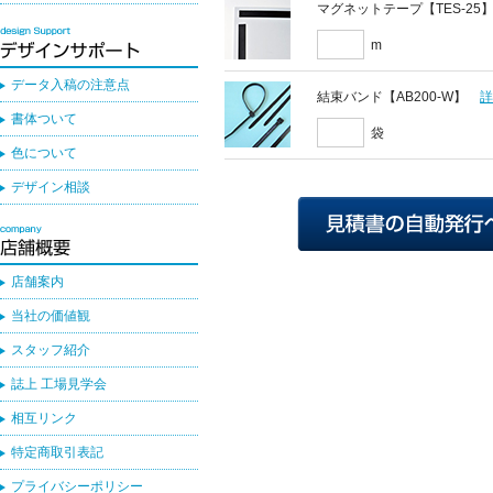
マグネットテープ【TES-25
m
データ入稿の注意点
結束バンド【AB200-W】
書体ついて
袋
色について
デザイン相談
店舗案内
当社の価値観
スタッフ紹介
誌上 工場見学会
相互リンク
特定商取引表記
プライバシーポリシー