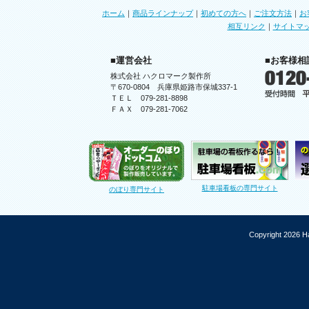
ホーム
｜
商品ラインナップ
｜
初めての方へ
｜
ご注文方法
｜
お
相互リンク
｜
サイトマ
■運営会社
■お客様相
株式会社 ハクロマーク製作所
〒670-0804 兵庫県姫路市保城337-1
ＴＥＬ 079-281-8898
ＦＡＸ 079-281-7062
駐車場看板の専門サイト
のぼり専門サイト
Copyright 2026 Ha