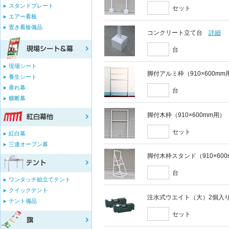
スタンドプレート
セット
エアー看板
置き看板備品
コンクリート立て台
詳細
台
現場シート
脚付アルミ枠（910×600mm
養生シート
垂れ幕
台
横断幕
脚付木枠（910×600mm用）
セット
紅白幕
三連オープン幕
脚付木枠スタンド（910×60
台
ワンタッチ組立てテント
クイックテント
注水式ウエイト（大）2個入
テント備品
セット