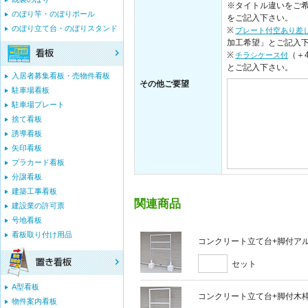
※タイトル違いをご希
のぼり竿・のぼりポール
をご記入下さい。
のぼり立て台・のぼりスタンド
※
プレート付空あり差
加工希望」とご記入
※
（＋
チラシケース付
とご記入下さい。
入居者募集看板・売物件看板
その他ご要望
駐車場看板
駐車場プレート
捨て看板
誘導看板
矢印看板
プラカード看板
分譲看板
建築工事看板
関連商品
建設業の許可票
号地看板
看板取り付け用品
コンクリート立て台+脚付アルミ
セット
A型看板
コンクリート立て台+脚付木枠セ
物件案内看板