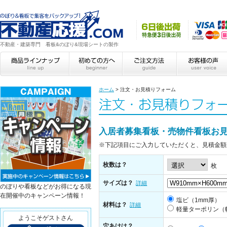
不動産・建築専門 看板&のぼり&現場シートの製作
ホーム
>
注文・お見積りフォーム
入居者募集看板・売物件看板お
※下記項目にご入力していただくと、見積金額
枚数は？
枚
サイズは？
詳細
のぼりや看板などがお得になる現
在開催中のキャンペーン情報！
塩ビ（1mm厚）
材料は？
詳細
軽量ターポリン（
ようこそゲストさん
穴あけは？