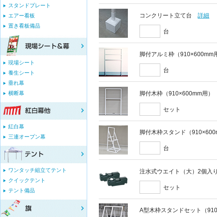
スタンドプレート
コンクリート立て台
詳細
エアー看板
置き看板備品
台
脚付アルミ枠（910×600mm
現場シート
台
養生シート
垂れ幕
脚付木枠（910×600mm用）
横断幕
セット
紅白幕
脚付木枠スタンド（910×60
三連オープン幕
台
ワンタッチ組立てテント
注水式ウエイト（大）2個入
クイックテント
セット
テント備品
A型木枠スタンドセット（910