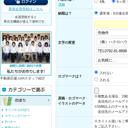
4角
6ヶ所
詳細
新規会員登録はこちら
納期は？
通常便：6日後出
会員登録すると
再注文機能が使えて便利です。
文字の変更
入れない
ロゴマークは？
不動産応援.comスタッフ紹介
入れる
※複数ある場合、2
原稿・ロゴマーク･
送信先のメールアド
イラストのデータ
※5MB以上のデータ
オリジナルのぼり
送信先のメールアドレス：i
スウィングバナー
※タイトル違いをご希
Pバナー
をご記入下さい。
既製のぼり