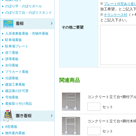
※
プレート付空あり差
のぼり竿・のぼりポール
加工希望」とご記入
のぼり立て台・のぼりスタンド
※
（＋
チラシケース付
とご記入下さい。
その他ご要望
入居者募集看板・売物件看板
駐車場看板
駐車場プレート
捨て看板
誘導看板
矢印看板
プラカード看板
分譲看板
関連商品
建築工事看板
建設業の許可票
コンクリート立て台+脚付アルミ
号地看板
看板取り付け用品
セット
コンクリート立て台+脚付木枠セ
A型看板
セット
物件案内看板