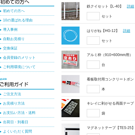
鉄クイセット【L-40】
詳細
初めての方へ
セット
10の選ばれる理由
導入事例
はりがね【HG-12】
詳細
自動お見積り
セット
交換保証
アルミ枠（910×600mm用）
会員登録のメリット
台
ご利用環境について
看板取付用コンクリートボン
本
ご注文方法
お見積り方法
キレイに剥がせる両面テープ
お支払い方法・送料
袋
出荷日・到着日
マグネットテープ【TES-25
よくいただく質問