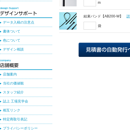
m
結束バンド【AB200-W】
データ入稿の注意点
袋
書体ついて
色について
デザイン相談
店舗案内
当社の価値観
スタッフ紹介
誌上 工場見学会
相互リンク
特定商取引表記
プライバシーポリシー