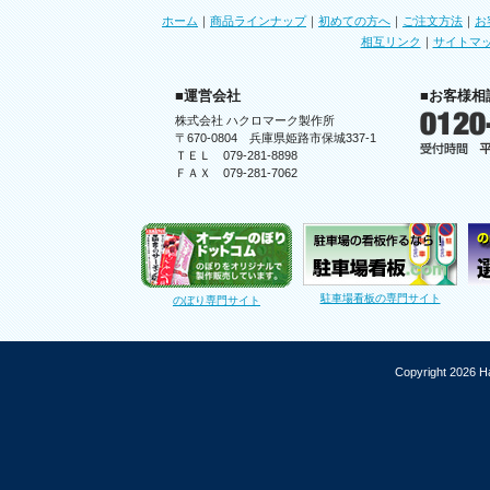
ホーム
｜
商品ラインナップ
｜
初めての方へ
｜
ご注文方法
｜
お
相互リンク
｜
サイトマ
■運営会社
■お客様相
株式会社 ハクロマーク製作所
〒670-0804 兵庫県姫路市保城337-1
ＴＥＬ 079-281-8898
ＦＡＸ 079-281-7062
駐車場看板の専門サイト
のぼり専門サイト
Copyright 2026 Ha