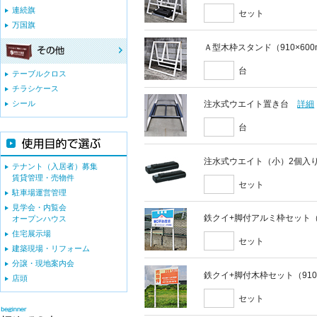
連続旗
セット
万国旗
Ａ型木枠スタンド（910×60
台
テーブルクロス
チラシケース
シール
注水式ウエイト置き台
詳細
台
注水式ウエイト（小）2個入
テナント（入居者）募集
賃貸管理・売物件
セット
駐車場運営管理
見学会・内覧会
鉄クイ+脚付アルミ枠セット（9
オープンハウス
住宅展示場
セット
建築現場・リフォーム
分譲・現地案内会
鉄クイ+脚付木枠セット（910
店頭
セット