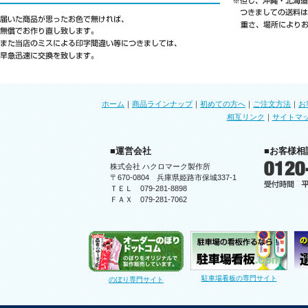
ホーム
｜
商品ラインナップ
｜
初めての方へ
｜
ご注文方法
｜
お
相互リンク
｜
サイトマ
■運営会社
■お客様相
株式会社 ハクロマーク製作所
〒670-0804 兵庫県姫路市保城337-1
ＴＥＬ 079-281-8898
ＦＡＸ 079-281-7062
駐車場看板の専門サイト
のぼり専門サイト