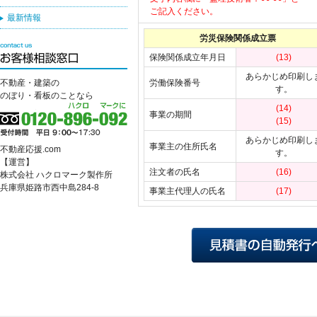
ご記入ください。
最新情報
労災保険関係成立票
保険関係成立年月日
(13)
あらかじめ印刷し
不動産・建築の
労働保険番号
す。
のぼり・看板のことなら
(14)
事業の期間
(15)
あらかじめ印刷し
事業主の住所氏名
不動産応援.com
す。
【運営】
注文者の氏名
(16)
株式会社 ハクロマーク製作所
兵庫県姫路市西中島284-8
事業主代理人の氏名
(17)