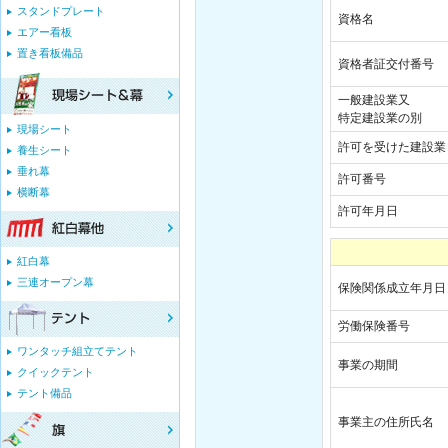
スタンドプレート
資格名
エアー看板
置き看板備品
資格者証交付番号
一般建設業又
特定建設業の別
現場シート
許可を受けた建設業
養生シート
垂れ幕
許可番号
横断幕
許可年月日
紅白幕
三連オープン幕
保険関係成立年月日
労働保険番号
ワンタッチ組立てテント
事業の期間
クイックテント
テント備品
事業主の住所氏名