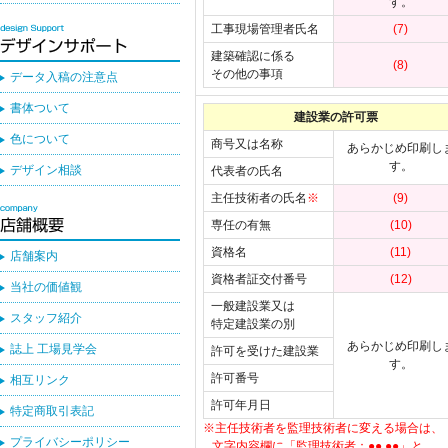
す。
工事現場管理者氏名
(7)
建築確認に係る
(8)
その他の事項
データ入稿の注意点
書体ついて
建設業の許可票
色について
商号又は名称
あらかじめ印刷し
す。
デザイン相談
代表者の氏名
主任技術者の氏名
※
(9)
専任の有無
(10)
資格名
(11)
店舗案内
資格者証交付番号
(12)
当社の価値観
一般建設業又は
スタッフ紹介
特定建設業の別
あらかじめ印刷し
誌上 工場見学会
許可を受けた建設業
す。
許可番号
相互リンク
許可年月日
特定商取引表記
※主任技術者を監理技術者に変える場合は、
プライバシーポリシー
文字内容欄に「監理技術者：●● ●●」と