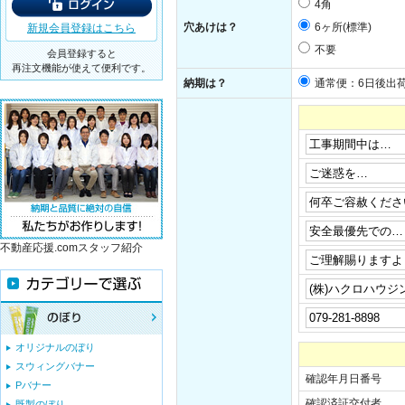
4角
6ヶ所(標準)
穴あけは？
新規会員登録はこちら
不要
会員登録すると
再注文機能が使えて便利です。
納期は？
通常便：6日後出
不動産応援.comスタッフ紹介
オリジナルのぼり
スウィングバナー
確認年月日番号
Pバナー
確認済証交付者
既製のぼり