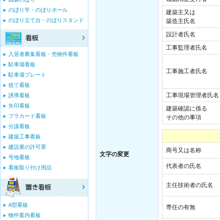
のぼり竿・のぼりポール
建築主又は
のぼり立て台・のぼりスタンド
築造主氏名
設計者氏名
工事監理者氏名
入居者募集看板・売物件看板
駐車場看板
工事施工者氏名
駐車場プレート
捨て看板
工事現場管理者氏名
誘導看板
矢印看板
建築確認に係る
プラカード看板
その他の事項
分譲看板
建築工事看板
建設業の許可票
商号又は名称
文字の変更
号地看板
代表者の氏名
看板取り付け用品
主任技術者の氏名
A型看板
専任の有無
物件案内看板