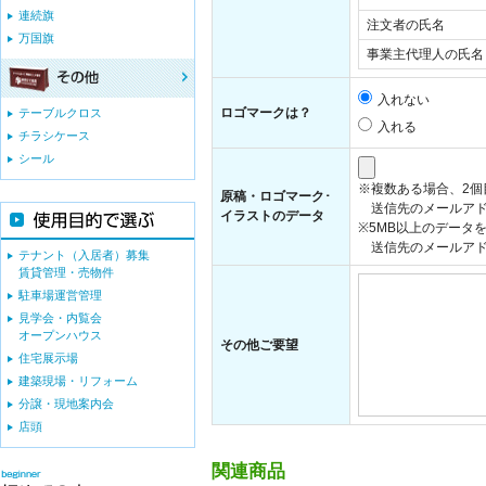
連続旗
注文者の氏名
万国旗
事業主代理人の氏名
入れない
ロゴマークは？
テーブルクロス
入れる
チラシケース
シール
※複数ある場合、2
原稿・ロゴマーク･
送信先のメールアド
イラストのデータ
※5MB以上のデータ
送信先のメールアドレス：i
テナント（入居者）募集
賃貸管理・売物件
駐車場運営管理
見学会・内覧会
オープンハウス
その他ご要望
住宅展示場
建築現場・リフォーム
分譲・現地案内会
店頭
関連商品