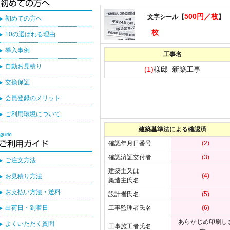
500円／枚
文字シール【
】
初めての方へ
枚
10の選ばれる理由
導入事例
工事名
自動お見積り
(1)
様邸 新築工事
交換保証
会員登録のメリット
ご利用環境について
建築基準法による確認済
確認年月日番号
(2)
確認済証交付者
(3)
ご注文方法
建築主又は
(4)
お見積り方法
築造主氏名
お支払い方法・送料
設計者氏名
(5)
出荷日・到着日
工事監理者氏名
(6)
あらかじめ印刷し
よくいただく質問
工事施工者氏名