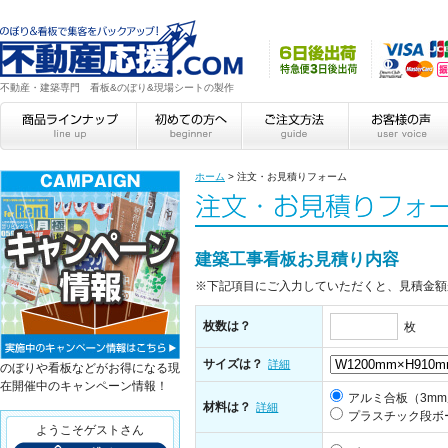
不動産・建築専門 看板&のぼり&現場シートの製作
ホーム
>
注文・お見積りフォーム
建築工事看板お見積り内容
※下記項目にご入力していただくと、見積金額
枚数は？
枚
サイズは？
詳細
のぼりや看板などがお得になる現
在開催中のキャンペーン情報！
アルミ合板（3m
材料は？
詳細
プラスチック段ボ
ようこそゲストさん