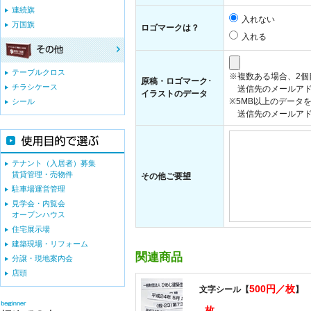
連続旗
入れない
万国旗
ロゴマークは？
入れる
テーブルクロス
※複数ある場合、2
原稿・ロゴマーク･
チラシケース
送信先のメールアド
イラストのデータ
※5MB以上のデータ
シール
送信先のメールアドレス：i
テナント（入居者）募集
賃貸管理・売物件
その他ご要望
駐車場運営管理
見学会・内覧会
オープンハウス
住宅展示場
建築現場・リフォーム
関連商品
分譲・現地案内会
店頭
500円／枚
文字シール【
】
枚