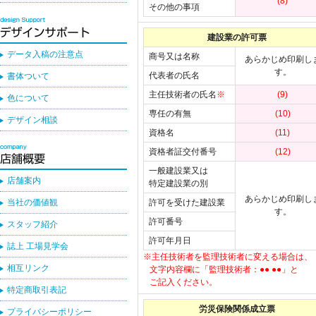
(8)
その他の事項
建設業の許可票
データ入稿の注意点
商号又は名称
あらかじめ印刷し
す。
代表者の氏名
書体ついて
主任技術者の氏名
※
(9)
色について
専任の有無
(10)
デザイン相談
資格名
(11)
資格者証交付番号
(12)
一般建設業又は
店舗案内
特定建設業の別
あらかじめ印刷し
当社の価値観
許可を受けた建設業
す。
許可番号
スタッフ紹介
許可年月日
誌上 工場見学会
※主任技術者を監理技術者に変える場合は、
相互リンク
文字内容欄に「監理技術者：●● ●●」と
ご記入ください。
特定商取引表記
労災保険関係成立票
プライバシーポリシー