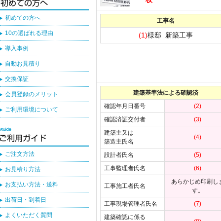
初めての方へ
工事名
10の選ばれる理由
(1)
様邸 新築工事
導入事例
自動お見積り
交換保証
建築基準法による確認済
会員登録のメリット
確認年月日番号
(2)
ご利用環境について
確認済証交付者
(3)
建築主又は
(4)
築造主氏名
ご注文方法
設計者氏名
(5)
工事監理者氏名
(6)
お見積り方法
あらかじめ印刷し
お支払い方法・送料
工事施工者氏名
す。
出荷日・到着日
工事現場管理者氏名
(7)
よくいただく質問
建築確認に係る