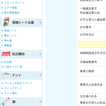
資格者証交付番号
スタンドプレート
エアー看板
一般建設業又
置き看板備品
特定建設業の別
許可を受けた建設業
許可番号
現場シート
許可年月日
養生シート
垂れ幕
横断幕
保険関係成立年月日
紅白幕
労働保険番号
三連オープン幕
事業の期間
ワンタッチ組立てテント
事業主の住所氏名
クイックテント
テント備品
注文者の氏名
事業主代理人の氏名