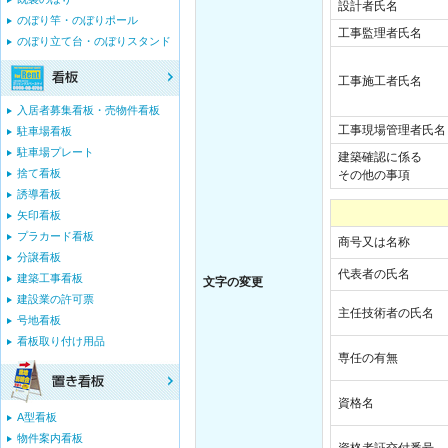
設計者氏名
のぼり竿・のぼりポール
工事監理者氏名
のぼり立て台・のぼりスタンド
工事施工者氏名
入居者募集看板・売物件看板
工事現場管理者氏名
駐車場看板
駐車場プレート
建築確認に係る
捨て看板
その他の事項
誘導看板
矢印看板
プラカード看板
商号又は名称
分譲看板
代表者の氏名
建築工事看板
文字の変更
建設業の許可票
主任技術者の氏名
号地看板
看板取り付け用品
専任の有無
資格名
A型看板
物件案内看板