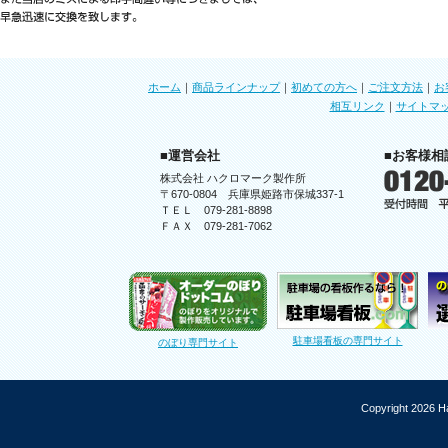
ホーム
｜
商品ラインナップ
｜
初めての方へ
｜
ご注文方法
｜
お
相互リンク
｜
サイトマ
■運営会社
■お客様相
株式会社 ハクロマーク製作所
〒670-0804 兵庫県姫路市保城337-1
ＴＥＬ 079-281-8898
ＦＡＸ 079-281-7062
駐車場看板の専門サイト
のぼり専門サイト
Copyright 2026 Ha