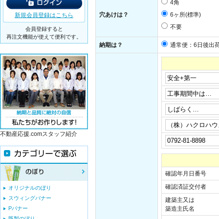
4角
6ヶ所(標準)
穴あけは？
新規会員登録はこちら
不要
会員登録すると
再注文機能が使えて便利です。
納期は？
通常便：6日後出
不動産応援.comスタッフ紹介
確認年月日番号
確認済証交付者
オリジナルのぼり
スウィングバナー
建築主又は
Pバナー
築造主氏名
既製のぼり