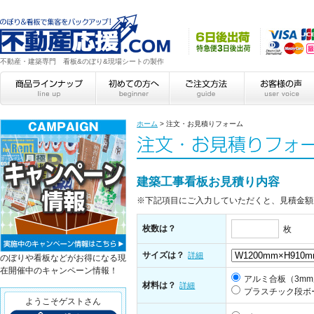
不動産・建築専門 看板&のぼり&現場シートの製作
ホーム
>
注文・お見積りフォーム
建築工事看板お見積り内容
※下記項目にご入力していただくと、見積金額
枚数は？
枚
サイズは？
詳細
のぼりや看板などがお得になる現
在開催中のキャンペーン情報！
アルミ合板（3m
材料は？
詳細
プラスチック段ボ
ようこそゲストさん