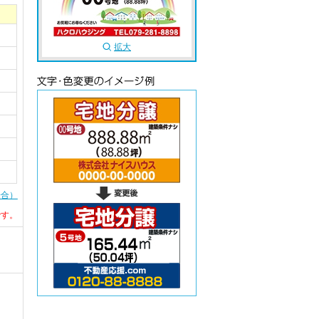
拡大
場合）
です。