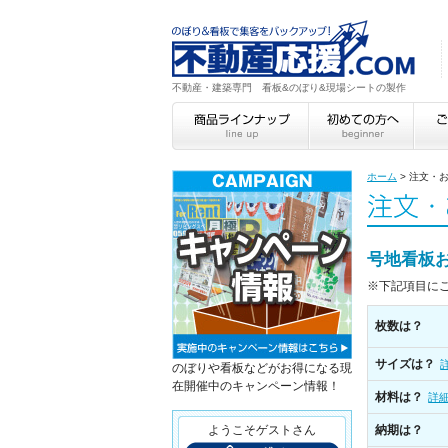
不動産・建築専門 看板&のぼり&現場シートの製作
ホーム
>
注文・
号地看板
※下記項目に
枚数は？
サイズは？
のぼりや看板などがお得になる現
在開催中のキャンペーン情報！
材料は？
詳
ようこそゲストさん
納期は？