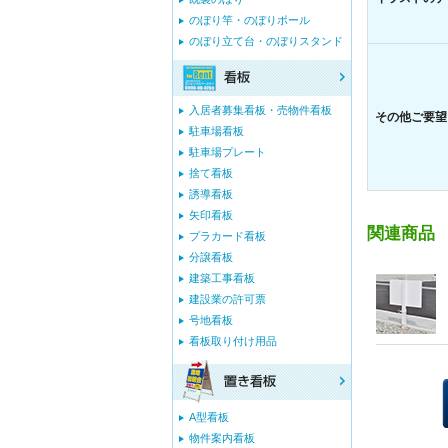
のぼり竿・のぼりポール
のぼり立て台・のぼりスタンド
入居者募集看板・売物件看板
その他ご要望
駐車場看板
駐車場プレート
捨て看板
誘導看板
矢印看板
関連商品
プラカード看板
分譲看板
建築工事看板
建設業の許可票
号地看板
看板取り付け用品
A型看板
物件案内看板