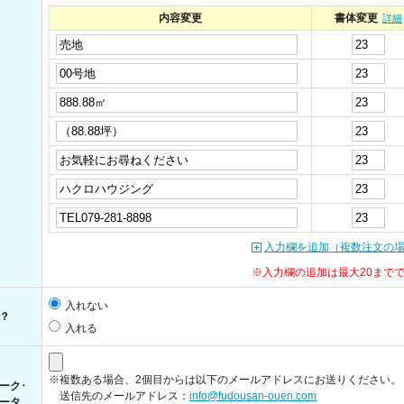
内容変更
書体変更
詳細
入力欄を追加（複数注文の
※入力欄の追加は最大20まで
入れない
？
入れる
※複数ある場合、2個目からは以下のメールアドレスにお送りください。
ーク･
送信先のメールアドレス：
info@fudousan-ouen.com
ータ