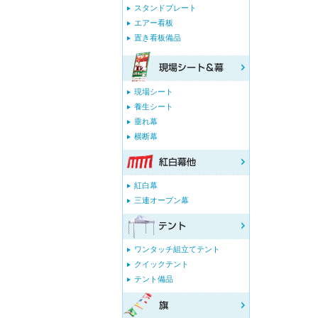
スタンドプレート
エアー看板
置き看板備品
現場シート
養生シート
垂れ幕
横断幕
紅白幕
三連オープン幕
ワンタッチ組立てテント
クイックテント
テント備品