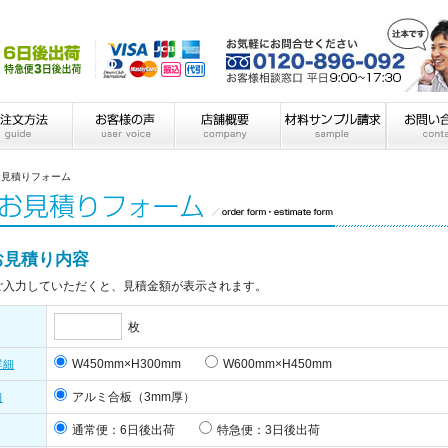
お見積りフォーム
お見積り内容
ご入力していただくと、見積金額が表示されます。
枚
W450mm×H300mm
W600mm×H450mm
詳細
アルミ合板（3mm厚）
細
通常便：6日後出荷
特急便：3日後出荷