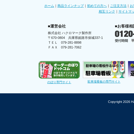
ホーム
｜
商品ラインナップ
｜
初めての方へ
｜
ご注文方法
｜
お
相互リンク
｜
サイトマ
■運営会社
■お客様相
株式会社 ハクロマーク製作所
〒670-0804 兵庫県姫路市保城337-1
ＴＥＬ 079-281-8898
ＦＡＸ 079-281-7062
駐車場看板の専門サイト
のぼり専門サイト
Copyright 2026 Ha