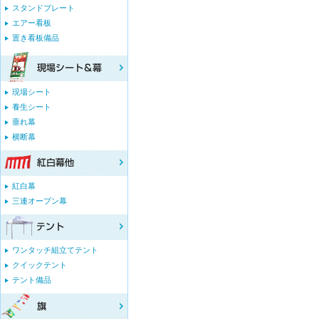
スタンドプレート
エアー看板
置き看板備品
現場シート
養生シート
垂れ幕
横断幕
紅白幕
三連オープン幕
ワンタッチ組立てテント
クイックテント
テント備品