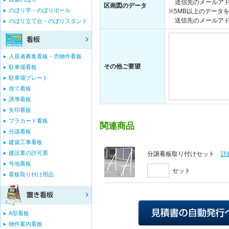
送信先のメールアド
区画図のデータ
のぼり竿・のぼりポール
※5MB以上のデータ
送信先のメールアドレス：i
のぼり立て台・のぼりスタンド
入居者募集看板・売物件看板
その他ご要望
駐車場看板
駐車場プレート
捨て看板
誘導看板
矢印看板
プラカード看板
関連商品
分譲看板
建築工事看板
建設業の許可票
分譲看板取り付けセット
詳
号地看板
セット
看板取り付け用品
A型看板
物件案内看板