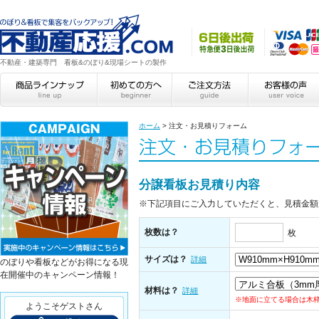
不動産・建築専門 看板&のぼり&現場シートの製作
ホーム
>
注文・お見積りフォーム
分譲看板お見積り内容
※下記項目にご入力していただくと、見積金額
枚数は？
枚
サイズは？
詳細
のぼりや看板などがお得になる現
在開催中のキャンペーン情報！
材料は？
詳細
※地面に立てる場合は木
ようこそゲストさん