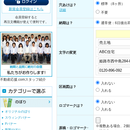
標準 （8ヶ所）
穴あけは？
新規会員登録はこちら
詳細
不要
会員登録すると
再注文機能が使えて便利です。
納期は？
通常便：6日後出
文字の変更
不動産応援.comスタッフ紹介
入れない
区画図は？
入れる
入れない
ロゴマークは？
入れる
オリジナルのぼり
スウィングバナー
Pバナー
※複数ある場合、2
原稿・ロゴマーク･
既製のぼり