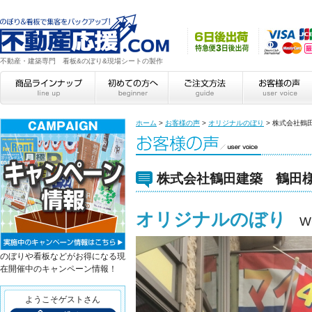
不動産・建築専門 看板&のぼり&現場シートの製作
ホーム
>
お客様の声
>
オリジナルのぼり
>
株式会社鶴
株式会社鶴田建築 鶴田
オリジナルのぼり
W
のぼりや看板などがお得になる現
在開催中のキャンペーン情報！
ようこそゲストさん