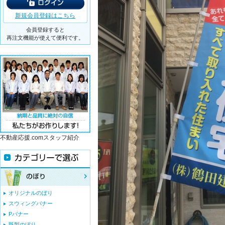
新規会員登録はこちら
会員登録すると
再注文機能が使えて便利です。
不動産応援.comスタッフ紹介
オリジナルのぼり
スウィングバナー
Pバナー
既製のぼり