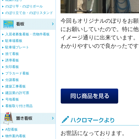
のぼり竿・のぼりポール
のぼり立て台・のぼりスタンド
今回もオリジナルのぼりをお願
にお願いしていたので。特に他
入居者募集看板・売物件看板
イメージ通りに出来ています。
駐車場看板
わかりやすいので良かったです
駐車場プレート
捨て看板
誘導看板
矢印看板
プラカード看板
分譲看板
建築工事看板
建設業の許可票
号地看板
看板取り付け用品
A型看板
お世話になっております。
物件案内看板