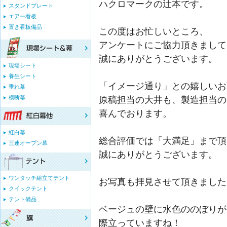
ハクロマークの辻本です。
スタンドプレート
エアー看板
置き看板備品
この度はお忙しいところ、
アンケートにご協力頂きまして
誠にありがとうございます。
現場シート
養生シート
「イメージ通り」との嬉しいお
垂れ幕
横断幕
原稿担当の大井も、製造担当の
喜んでおります。
紅白幕
総合評価では「大満足」まで頂
三連オープン幕
誠にありがとうございます。
ワンタッチ組立てテント
お写真も拝見させて頂きました
クイックテント
テント備品
ベージュの壁に水色ののぼりが
際立っていますね！