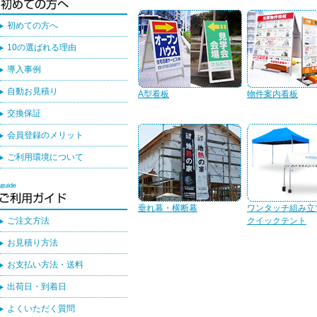
初めての方へ
10の選ばれる理由
導入事例
自動お見積り
A型看板
物件案内看板
交換保証
会員登録のメリット
ご利用環境について
垂れ幕・横断幕
ワンタッチ組み立
ご注文方法
クイックテント
お見積り方法
お支払い方法・送料
出荷日・到着日
よくいただく質問