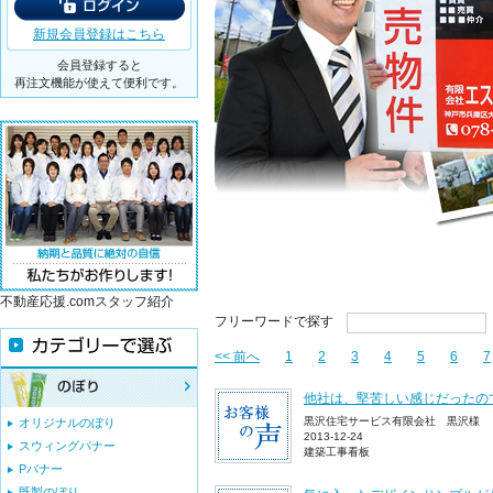
新規会員登録はこちら
会員登録すると
再注文機能が使えて便利です。
不動産応援.comスタッフ紹介
フリーワードで探す
<< 前へ
1
2
3
4
5
6
7
他社は、堅苦しい感じだったの
黒沢住宅サービス有限会社 黒沢様
オリジナルのぼり
2013-12-24
スウィングバナー
建築工事看板
Pバナー
既製のぼり