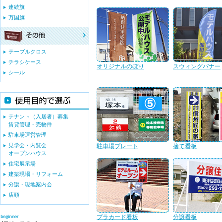
連続旗
万国旗
テーブルクロス
チラシケース
オリジナルのぼり
スウィングバナー
シール
テナント（入居者）募集
賃貸管理・売物件
駐車場運営管理
見学会・内覧会
駐車場プレート
捨て看板
オープンハウス
住宅展示場
建築現場・リフォーム
分譲・現地案内会
店頭
プラカード看板
分譲看板