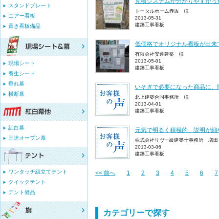
見積システムが分かりやすかっ
スタンドプレート
トータルホーム赤坂 様
エアー看板
2013-05-31
建築工事看板
置き看板備品
低価格でオリジナル看板が出来
有限会社安達建築 様
2013-05-01
現場シート
建築工事看板
養生シート
垂れ幕
いそぎで必要になった商品に、
横断幕
北上建築合同事務所 様
2013-04-01
建築工事看板
紅白幕
元気で明るく積極的、説明が細
三連オープン幕
株式会社リヴ一級建築士事務所 増田
2013-03-06
建築工事看板
ワンタッチ組立てテント
<< 前へ
1
2
3
4
5
6
7
クイックテント
テント備品
カテゴリーで探す