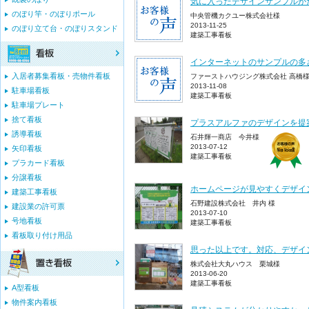
気に入ったデザインサンプルが
のぼり竿・のぼりポール
中央管機カクユー株式会社様
2013-11-25
のぼり立て台・のぼりスタンド
建築工事看板
インターネットのサンプルの多
入居者募集看板・売物件看板
ファーストハウジング株式会社 高橋
2013-11-08
駐車場看板
建築工事看板
駐車場プレート
捨て看板
プラスアルファのデザインを提
誘導看板
石井輝一商店 今井様
2013-07-12
矢印看板
建築工事看板
プラカード看板
分譲看板
ホームページが見やすくデザイ
建築工事看板
石野建設株式会社 井内 様
建設業の許可票
2013-07-10
号地看板
建築工事看板
看板取り付け用品
思った以上です。対応、デザイ
株式会社大丸ハウス 栗城様
2013-06-20
建築工事看板
A型看板
物件案内看板