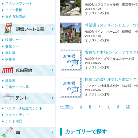
スタンドプレート
株式会社プロスタイル様 東京都千代
2017-07-25
エアー看板
オリジナルのぼり
置き看板備品
希望通りのデザインとカラーで
株式会社イン・ホームズ 飯野様 神
2017-07-01
現場シート
オリジナルのぼり
養生シート
質感など事前にイメージでき全
垂れ幕
株式会社ケイズリアルエステート様 
横断幕
2017-06-27
オリジナルのぼり
以前にのぼり注文した際にとて
紅白幕
リファイン沖縄株式会社 知花様 沖
三連オープン幕
2017-05-09
オリジナルのぼり
<< 前へ
5
6
7
8
9
10
ワンタッチ組立てテント
クイックテント
テント備品
カテゴリーで探す