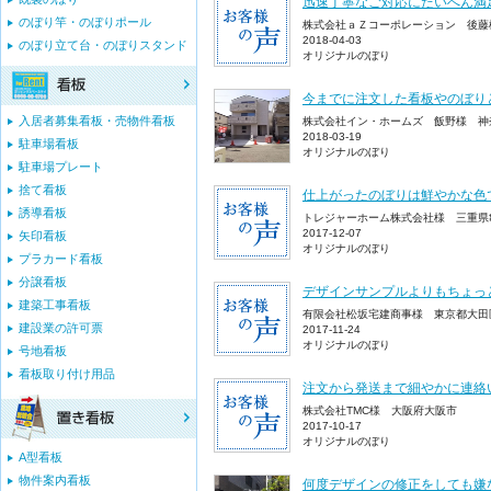
迅速丁寧なご対応にたいへん満
のぼり竿・のぼりポール
株式会社ａＺコーポレーション 後藤
2018-04-03
のぼり立て台・のぼりスタンド
オリジナルのぼり
今までに注文した看板やのぼり
入居者募集看板・売物件看板
株式会社イン・ホームズ 飯野様 神
2018-03-19
駐車場看板
オリジナルのぼり
駐車場プレート
捨て看板
仕上がったのぼりは鮮やかな色
誘導看板
トレジャーホーム株式会社様 三重県
2017-12-07
矢印看板
オリジナルのぼり
プラカード看板
分譲看板
デザインサンプルよりもちょっ
建築工事看板
有限会社松坂宅建商事様 東京都大田
建設業の許可票
2017-11-24
オリジナルのぼり
号地看板
看板取り付け用品
注文から発送まで細やかに連絡
株式会社TMC様 大阪府大阪市
2017-10-17
オリジナルのぼり
A型看板
物件案内看板
何度デザインの修正をしても嫌