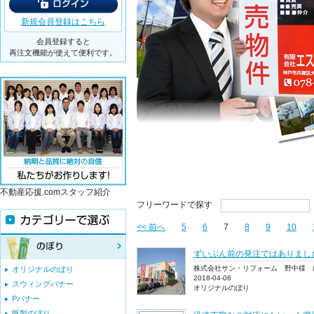
新規会員登録はこちら
会員登録すると
再注文機能が使えて便利です。
不動産応援.comスタッフ紹介
フリーワードで探す
<< 前へ
5
6
7
8
9
10
ずいぶん前の発注ではありまし
株式会社サン・リフォーム 野中様 
オリジナルのぼり
2018-04-06
スウィングバナー
オリジナルのぼり
Pバナー
既製のぼり