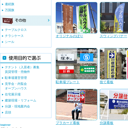
連続旗
万国旗
テーブルクロス
チラシケース
オリジナルのぼり
スウィングバナー
シール
テナント（入居者）募集
賃貸管理・売物件
駐車場運営管理
駐車場プレート
捨て看板
見学会・内覧会
オープンハウス
住宅展示場
建築現場・リフォーム
分譲・現地案内会
店頭
プラカード看板
分譲看板