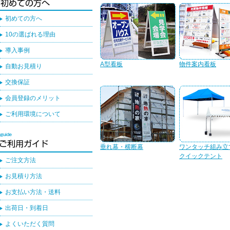
初めての方へ
10の選ばれる理由
導入事例
A型看板
物件案内看板
自動お見積り
交換保証
会員登録のメリット
ご利用環境について
垂れ幕・横断幕
ワンタッチ組み立
クイックテント
ご注文方法
お見積り方法
お支払い方法・送料
出荷日・到着日
よくいただく質問