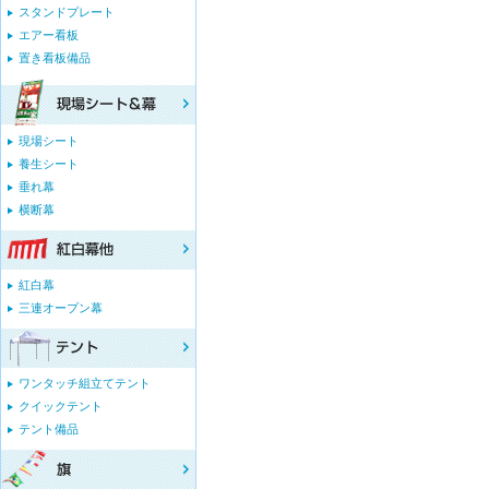
スタンドプレート
エアー看板
置き看板備品
現場シート
養生シート
垂れ幕
横断幕
紅白幕
三連オープン幕
ワンタッチ組立てテント
クイックテント
テント備品