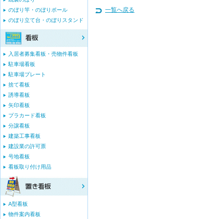
一覧へ戻る
のぼり竿・のぼりポール
のぼり立て台・のぼりスタンド
入居者募集看板・売物件看板
駐車場看板
駐車場プレート
捨て看板
誘導看板
矢印看板
プラカード看板
分譲看板
建築工事看板
建設業の許可票
号地看板
看板取り付け用品
A型看板
物件案内看板