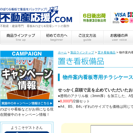
不動産・建築専門 看板&のぼり&現場シートの製作
ホーム
>
製品ラインナップ
>
置き看板備品
>
物件案内
物件案内看板専用チラシケース
せっかく店頭で足を止めていただいたお
●透明のアクリル板（3mm厚）を加工した、A
●
8,000円
/2個セット
●A4、B5、B4いずれのサイズでも価格は同じ
のぼりや看板などがお得になる現
在開催中のキャンペーン情報！
ようこそゲストさん