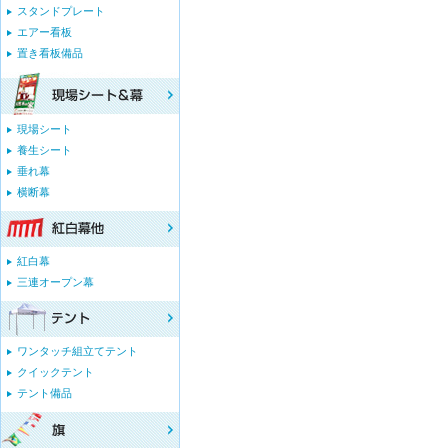
スタンドプレート
エアー看板
置き看板備品
現場シート
養生シート
垂れ幕
横断幕
紅白幕
三連オープン幕
ワンタッチ組立てテント
クイックテント
テント備品