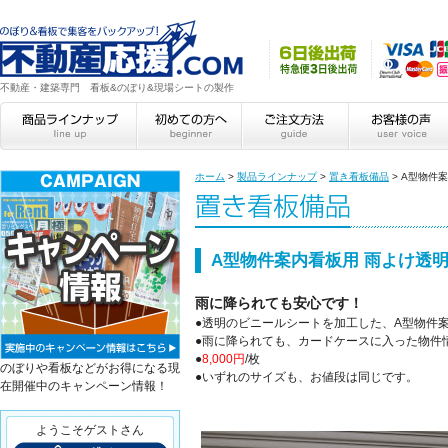
不動産・建築専門 看板&のぼり&現場シートの製作
ホーム
>
製品ラインナップ
>
置き看板備品
>
A型物件
A型物件案内看板用 雨よけ透
雨に降られても安心です！
●透明のビニールシートを加工した、A型物件
●雨に降られても、カードケースに入った物件
●
8,000円
/枚
のぼりや看板などがお得になる現
●いずれのサイズも、お値段は同じです。
在開催中のキャンペーン情報！
ようこそゲストさん