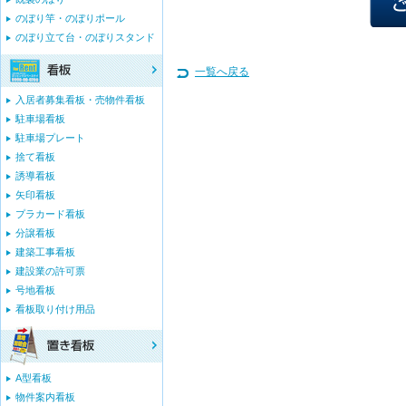
のぼり竿・のぼりポール
のぼり立て台・のぼりスタンド
一覧へ戻る
入居者募集看板・売物件看板
駐車場看板
駐車場プレート
捨て看板
誘導看板
矢印看板
プラカード看板
分譲看板
建築工事看板
建設業の許可票
号地看板
看板取り付け用品
A型看板
物件案内看板