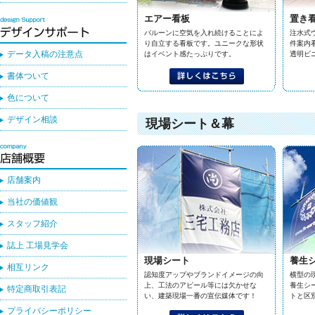
エアー看板
置き
バルーンに空気を入れ続けることによ
注水式
り自立する看板です。ユニークな形状
件案内
データ入稿の注意点
はイベント感たっぷりです。
透明ビ
書体ついて
色について
デザイン相談
現場シート＆幕
店舗案内
当社の価値観
スタッフ紹介
誌上 工場見学会
現場シート
養生
相互リンク
認知度アップやブランドイメージの向
横型の
上、工法のアピール等には欠かせな
養生シ
特定商取引表記
い、建築現場一番の宣伝媒体です！
トと区
プライバシーポリシー