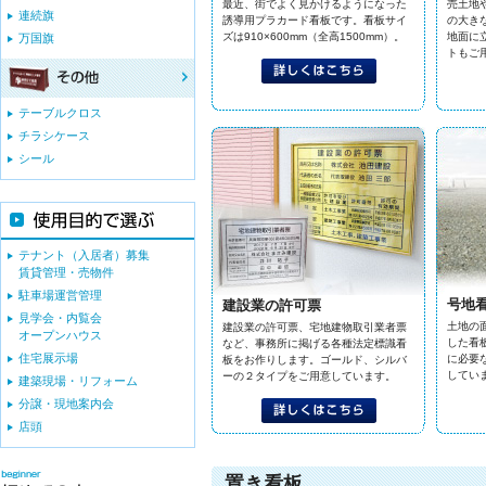
最近、街でよく見かけるようになった
売土地
連続旗
誘導用プラカード看板です。看板サイ
の大き
ズは910×600mm（全高1500mm）。
地面に
万国旗
トもご
テーブルクロス
チラシケース
シール
テナント（入居者）募集
賃貸管理・売物件
駐車場運営管理
号地
建設業の許可票
見学会・内覧会
土地の
建設業の許可票、宅地建物取引業者票
オープンハウス
した看
など、事務所に掲げる各種法定標識看
住宅展示場
に必要
板をお作りします。ゴールド、シルバ
してい
ーの２タイプをご用意しています。
建築現場・リフォーム
分譲・現地案内会
店頭
置き看板