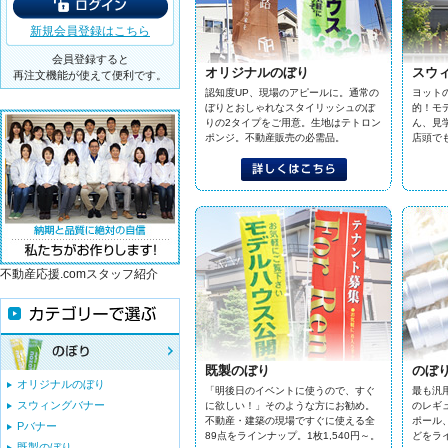
新規会員登録はこちら
会員登録すると
オリジナルのぼり
スウ
再注文機能が使えて便利です。
認知度UP、現場のアピールに。通常の
ヨット
ぼりとおしゃれなスタイリッシュのぼ
的！モ
りの2タイプをご用意。生地はテトロン
ん、見
ポンジ。不動産販売の必需品。
店頭で
不動産応援.comスタッフ紹介
既製のぼり
のぼ
オリジナルのぼり
「明後日のイベントに使うので、すぐ
最も汎
スウィングバナー
に欲しい！」そのような方にお勧め。
のレギ
不動産・建築の現場ですぐに使える全
ポール
Pバナー
89点をラインナップ。1枚1,540円～。
どをラ
既製のぼり