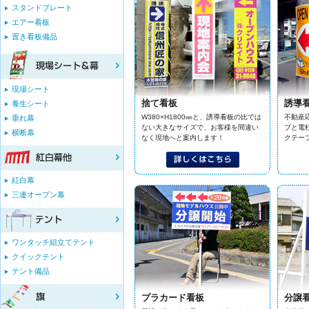
スタンドプレート
エアー看板
置き看板備品
現場シート
捨て看板
誘導
養生シート
W380×H1800㎜と、誘導看板の比では
不動産
垂れ幕
ない大きなサイズで、お客様を間違い
プと電
横断幕
なく現地へと案内します！
クテー
紅白幕
三連オープン幕
ワンタッチ組立てテント
クイックテント
テント備品
プラカード看板
分譲