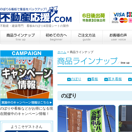
不動産・建築専門 看板&のぼり&現場シートの製作
ホーム
>
商品ラインナップ
のぼり
看板
置き看板
のぼり
のぼりや看板などがお得になる現
在開催中のキャンペーン情報！
ようこそゲストさん