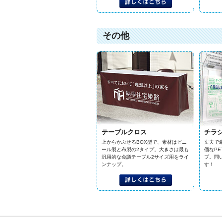
その他
テーブルクロス
チラ
上からかぶせるBOX型で、素材はビニ
丈夫で
ール製と布製の2タイプ。大きさは最も
価なP
汎用的な会議テーブル2サイズ用をライ
プ。問
ンナップ。
す！