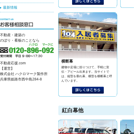
最新情報
不動産・建築の
のぼり・看板のことなら
横断幕
不動産応援.com
建物や足場に括りつけて、手軽に宣
【運営】
伝・アピール出来ます。当サイトで
株式会社 ハクロマーク製作所
は、縦型を垂れ幕、横型を横断幕と呼
兵庫県姫路市西中島284-8
んでいます。
紅白幕他