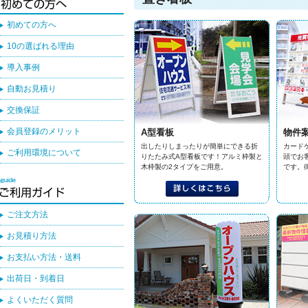
初めての方へ
10の選ばれる理由
導入事例
自動お見積り
交換保証
会員登録のメリット
A型看板
物件
出したりしまったりが簡単にできる折
カード
ご利用環境について
りたたみ式A型看板です！アルミ枠製と
頭でお
木枠製の2タイプをご用意。
です。
ご注文方法
お見積り方法
お支払い方法・送料
出荷日・到着日
よくいただく質問