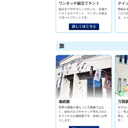
ワンタッチ組立てテント
クイ
組み立てやすさにこだわった、永遠の
骨組み
ベストセラーテント、ワンタッチ組立
二人で
て式パイプテントです。
る、ク
旗
連続旗
万国
世界の国旗が連なった万国旗ではな
モデル
く、会社のロゴやキャッチ等を入れた
に！色
オリジナルの連続旗です。自由にお作
迎え、
りします。
す！