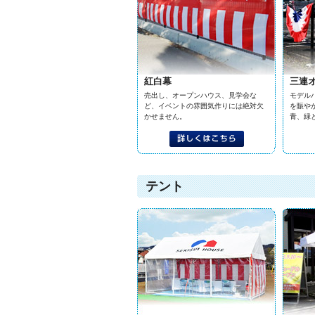
紅白幕
三連
売出し、オープンハウス、見学会な
モデル
ど、イベントの雰囲気作りには絶対欠
を賑や
かせません。
青、緑
テント