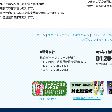
ホーム
｜
商品ラインナップ
｜
初めての方へ
｜
ご注文方法
｜
お
相互リンク
｜
サイトマ
■運営会社
■お客様相
株式会社 ハクロマーク製作所
〒670-0804 兵庫県姫路市保城337-1
ＴＥＬ 079-281-8898
ＦＡＸ 079-281-7062
駐車場看板の専門サイト
のぼり専門サイト