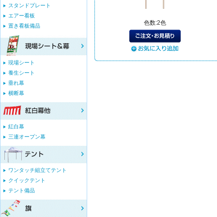
スタンドプレート
エアー看板
色数:2色
置き看板備品
現場シート
養生シート
垂れ幕
横断幕
紅白幕
三連オープン幕
ワンタッチ組立てテント
クイックテント
テント備品