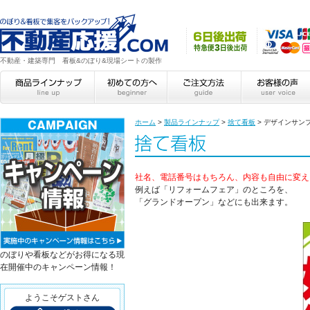
不動産・建築専門 看板&のぼり&現場シートの製作
ホーム
>
製品ラインナップ
>
捨て看板
>
デザインサン
社名、電話番号はもちろん、内容も自由に変え
例えば「リフォームフェア」のところを、
「グランドオープン」などにも出来ます。
のぼりや看板などがお得になる現
在開催中のキャンペーン情報！
ようこそゲストさん