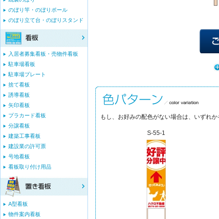
のぼり竿・のぼりポール
のぼり立て台・のぼりスタンド
入居者募集看板・売物件看板
駐車場看板
駐車場プレート
捨て看板
誘導看板
矢印看板
プラカード看板
もし、お好みの配色がない場合は、いずれか
分譲看板
S-55-1
建築工事看板
建設業の許可票
号地看板
看板取り付け用品
A型看板
物件案内看板